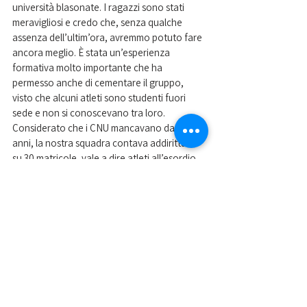
università blasonate. I ragazzi sono stati 
meravigliosi e credo che, senza qualche 
assenza dell’ultim’ora, avremmo potuto fare 
ancora meglio. È stata un’esperienza 
formativa molto importante che ha 
permesso anche di cementare il gruppo, 
visto che alcuni atleti sono studenti fuori 
sede e non si conoscevano tra loro. 
Considerato che i CNU mancavano da due 
anni, la nostra squadra contava addirittura 
su 30 matricole, vale a dire atleti all’esordio 
assoluto ai giochi. Siamo contenti e anche 
fiduciosi per il futuro, visto che alle spalle di 
questi ragazzi stanno crescendo tanti altri 
giovani interessanti. Spetterà a noi coltivarli 
nel modo migliore». 