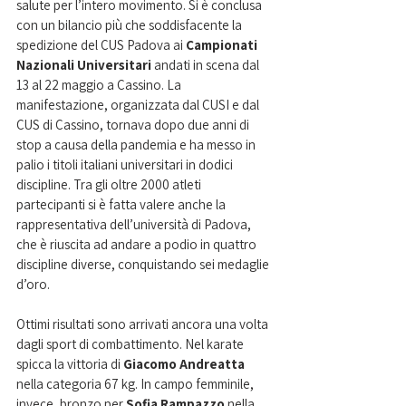
salute per l’intero movimento. Si è conclusa 
con un bilancio più che soddisfacente la 
spedizione del CUS Padova ai 
Campionati 
Nazionali Universitari
 andati in scena dal 
13 al 22 maggio a Cassino. La 
manifestazione, organizzata dal CUSI e dal 
CUS di Cassino, tornava dopo due anni di 
stop a causa della pandemia e ha messo in 
palio i titoli italiani universitari in dodici 
discipline. Tra gli oltre 2000 atleti 
partecipanti si è fatta valere anche la 
rappresentativa dell’università di Padova, 
che è riuscita ad andare a podio in quattro 
discipline diverse, conquistando sei medaglie 
d’oro.
Ottimi risultati sono arrivati ancora una volta 
dagli sport di combattimento. Nel karate 
spicca la vittoria di 
Giacomo Andreatta
nella categoria 67 kg. In campo femminile, 
invece, bronzo per 
Sofia Rampazzo
 nella 