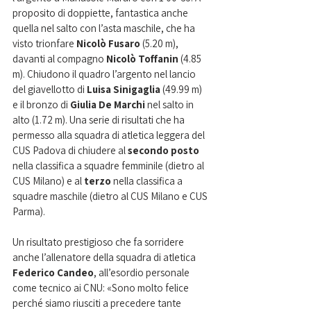
proposito di doppiette, fantastica anche 
quella nel salto con l’asta maschile, che ha 
visto trionfare 
Nicolò Fusaro 
(5.20 m), 
davanti al compagno 
Nicolò Toffanin
 (4.85 
m). Chiudono il quadro l’argento nel lancio 
del giavellotto di 
Luisa Sinigaglia
 (49.99 m) 
e il bronzo di 
Giulia De Marchi
 nel salto in 
alto (1.72 m). Una serie di risultati che ha 
permesso alla squadra di atletica leggera del 
CUS Padova di chiudere al 
secondo posto
nella classifica a squadre femminile (dietro al 
CUS Milano) e al 
terzo
 nella classifica a 
squadre maschile (dietro al CUS Milano e CUS 
Parma). 
Un risultato prestigioso che fa sorridere 
anche l’allenatore della squadra di atletica 
Federico Candeo
, all’esordio personale 
come tecnico ai CNU: «Sono molto felice 
perché siamo riusciti a precedere tante 