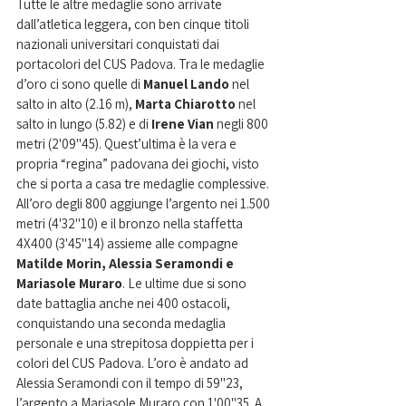
Tutte le altre medaglie sono arrivate 
dall’atletica leggera, con ben cinque titoli 
nazionali universitari conquistati dai 
portacolori del CUS Padova. Tra le medaglie 
d’oro ci sono quelle di
Manuel Lando
 nel 
salto in alto (2.16 m), 
Marta Chiarotto
 nel 
salto in lungo (
5.82) e di 
Irene Vian
 negli 800 
metri 
(2'09''45)
. Quest’ultima è la vera e 
propria “regina” padovana dei giochi, visto 
che si porta a casa tre medaglie complessive. 
All’oro degli 800 aggiunge l’argento nei 1.500 
metri (4'32''10) e il bronzo nella staffetta 
4X400 (3'45''14) assieme alle compagne 
Matilde Morin, Alessia Seramondi e 
Mariasole Muraro
. Le ultime due si sono 
date battaglia anche nei 400 ostacoli, 
conquistando una seconda medaglia 
personale e una strepitosa doppietta per i 
colori del CUS Padova. L’oro è andato ad 
Alessia Seramondi con il tempo di 59''23, 
l’argento a Mariasole Muraro con 1'00''35. A 