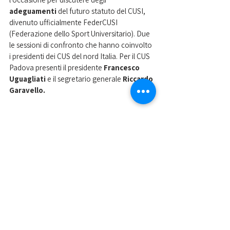
adeguamenti
 del futuro statuto del CUSI, 
divenuto ufficialmente FederCUSI 
(Federazione dello Sport Universitario). Due 
le sessioni di confronto che hanno coinvolto 
i presidenti dei CUS del nord Italia. Per il CUS 
Padova presenti il presidente
 Francesco 
Uguagliati 
e il segretario generale 
Riccardo 
Garavello.
Nella foto la delegazione del CUS Padova a 
Rimini 
Mostra tutti
Post recenti