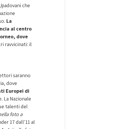
)
padovani che 
mazione 
o. 
La 
ncia al centro 
torneo, dove 
i ravvicinati: il 
lettori saranno 
ia, dove 
i Europei di 
e. La Nazionale 
e talenti del 
nella foto a 
der 17 dall'11 al 