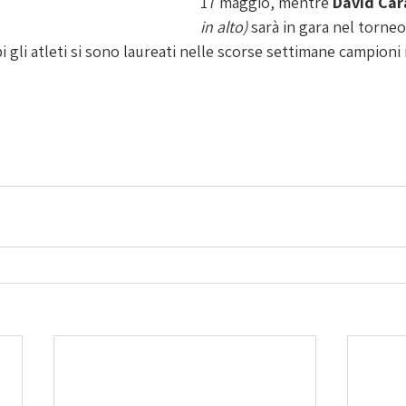
17 maggio, mentre 
David Car
in alto)
 sarà in gara nel torne
 gli atleti si sono laureati nelle scorse settimane campioni i