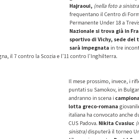
Hajraoui, 
(nella foto a sinistra
frequentano il Centro di For
Permanente Under 18 a Trevis
Nazionale si trova già in Fra
sportivo di Vichy, sede del 
sarà impegnata 
in tre incontr
na, il 7 contro la Scozia e l'11 contro l'Inghilterra.
Il mese prossimo, invece, i rif
puntati su Samokov, in Bulgar
andranno in scena i 
campionat
lotta greco-romana
 giovanil
italiana ha convocato anche du
CUS Padova. 
Nikita Cvasiuc
(
sinistra) 
disputerà il torneo Un