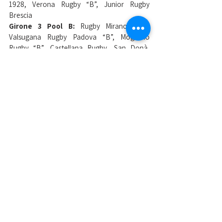
1928, Verona Rugby “B”, Junior Rugby 
Brescia
Girone 3 Pool B: 
Rugby Mirano 1957, 
Valsugana Rugby Padova “B”, Mogliano 
Rugby “B”, Castellana Rugby, San Donà, 
Villorba Rugby
Girone 4 Pool A: 
Pol. Paganica Rugby, 
Avezzano Rugby, Arvalia Villa Pamphili, 
Frascati RC 2015, Primavera Rugby, US Roma 
Rugby
Girone 4 Pool B: 
Rugby Benevento, 
Partenope Rugby, Ragusa Rugby Junior, 
Messina Rugby, CUS Catania
Mostra tutti
Post recenti