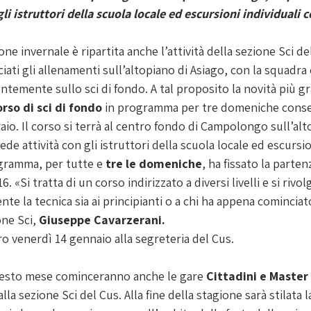
li istruttori della scuola locale ed escursioni individuali c
one invernale è ripartita anche l’attività della sezione Sci de
ti gli allenamenti sull’altopiano di Asiago, con la squadra c
temente sullo sci di fondo. A tal proposito la novità più gr
orso di sci di fondo 
in programma per tre domeniche consecu
raio. Il corso si terrà al centro fondo di Campolongo sull’alt
ede attività con gli istruttori della scuola locale ed escursio
ogramma, per tutte e 
tre le domeniche
, ha fissato la parten
16. «Si tratta di un corso indirizzato a diversi livelli e si rivol
e la tecnica sia ai principianti o a chi ha appena cominciat
one Sci, 
Giuseppe Cavarzerani.
tro venerdì 14 gennaio alla segreteria del Cus. 
uesto mese cominceranno anche le gare 
Cittadini e Master
 alla sezione Sci del Cus. Alla fine della stagione sarà stilata 