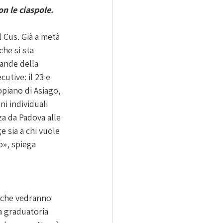
on le ciaspole.
l Cus. Già a metà 
he si sta 
ande della 
tive: il 23 e 
opiano di Asiago, 
ni individuali 
za da Padova alle 
ge sia a chi vuole 
o», spiega 
 che vedranno 
la graduatoria 