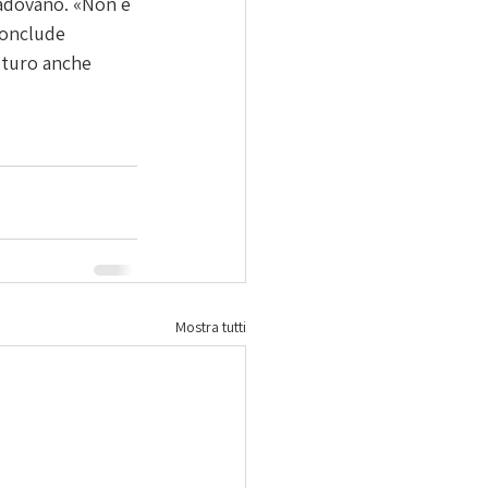
padovano. «Non è 
conclude 
uturo anche 
Mostra tutti