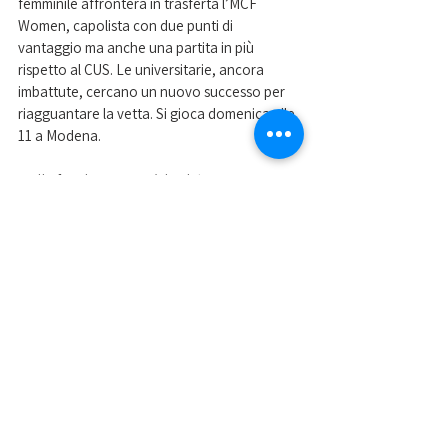
femminile affronterà in trasferta l’MCF 
Women, capolista con due punti di 
vantaggio ma anche una partita in più 
rispetto al CUS. Le universitarie, ancora 
imbattute, cercano un nuovo successo per 
riagguantare la vetta. Si gioca domenica alle 
11 a Modena. 
Nella foto 
le ragazze del calcio a 5 
Mostra tutti
Post recenti