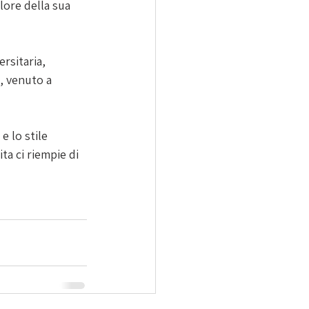
lore della sua 
rsitaria, 
, venuto a 
 lo stile 
ta ci riempie di 