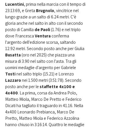
Lucentini
, prima nella marcia con il tempo di 
23:13:69, e Greta 
Brugnolo
, vincitrice nel 
lungo grazie a un salto di 6.24 metri. C'è 
gloria anche nel salto in alto con il secondo 
posto di Camilla
 de Paoli
 (1.76) e nel triplo 
dove Francesca 
Ventura 
conferma 
l'argento dell'edizione scorsa, saltando 
12.92 metri. Secondo posto anche per Giulia 
Busatta 
(oro nel 2025) che piazza una 
misura di 3.90 nel salto con l'asta. Tra gli 
uomini medaglie d'argento per Gabriele 
Tosti 
nel salto triplo (15.21) e Lorenzo 
Lazzaro 
nei 1.500 metri (3:51:78). Secondo 
posto anche per le
 staffette 4x100 e 
4x400
. La prima, corsa da Andrea Polo, 
Matteo Miola, Marco De Pretto e Federico 
Dicati ha tagliato il traguardo in 41.16. Nella 
4x400 Leonardo Prebianca, Marco De 
Pretto, Matteo Miola e Federico Azzolina 
hanno chiuso in 3:16:14. Quattro le medaglie 