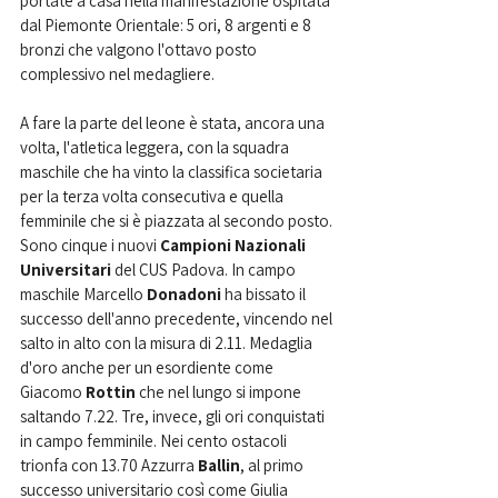
portate a casa nella manifestazione ospitata 
dal Piemonte Orientale: 5 ori, 8 argenti e 8 
bronzi che valgono l'ottavo posto 
complessivo nel medagliere.
A fare la parte del leone è stata, ancora una 
volta, l'atletica leggera, con la squadra 
maschile che ha vinto la classifica societaria 
per la terza volta consecutiva e quella 
femminile che si è piazzata al secondo posto. 
Sono cinque i nuovi 
Campioni Nazionali 
Universitari
 del CUS Padova. In campo 
maschile Marcello 
Donadoni 
ha bissato il 
successo dell'anno precedente, vincendo nel 
salto in alto con la misura di 2.11. Medaglia 
d'oro anche per un esordiente come 
Giacomo 
Rottin 
che nel lungo si impone 
saltando 7.22. Tre, invece, gli ori conquistati 
in campo femminile. Nei cento ostacoli 
trionfa con 13.70 Azzurra 
Ballin
, al primo 
successo universitario così come Giulia 