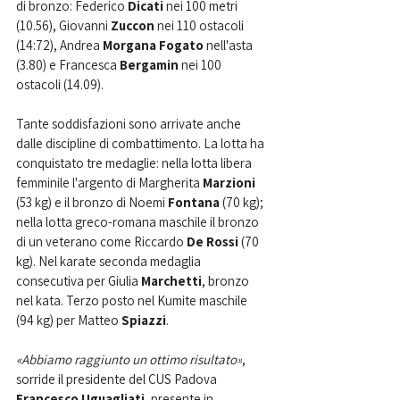
di bronzo: Federico 
Dicati 
nei 100 metri 
(10.56), Giovanni 
Zuccon 
nei 110 ostacoli 
(14:72), Andrea 
Morgana Fogato 
nell'asta 
(3.80) e Francesca 
Bergamin 
nei 100 
ostacoli (14.09).
Tante soddisfazioni sono arrivate anche 
dalle discipline di combattimento. La lotta ha 
conquistato tre medaglie: nella lotta libera 
femminile l'argento di Margherita 
Marzioni 
(53 kg) e il bronzo di Noemi 
Fontana 
(70 kg); 
nella lotta greco-romana maschile il bronzo 
di un veterano come Riccardo 
De Rossi
 (70 
kg). Nel karate seconda medaglia 
consecutiva per Giulia 
Marchetti
, bronzo 
nel kata. Terzo posto nel Kumite maschile 
(94 kg) per Matteo 
Spiazzi
.
«Abbiamo raggiunto un ottimo risultato»
, 
sorride il presidente del CUS Padova 
Francesco Uguagliati
, presente in 