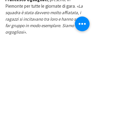
Piemonte per tutte le giornate di gara. 
«La 
squadra è stata davvero molto affiatata, i 
ragazzi si incitavano tra loro e hanno saputo 
far gruppo in modo esemplare. Siamo 
orgogliosi».
Nella foto la squadra di atletica del CUS 
Padova al gran completo. 