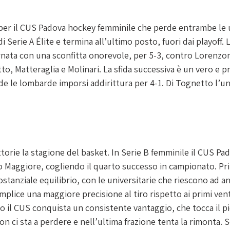
er il CUS Padova hockey femminile che perde entrambe le u
Serie A Élite e termina all’ultimo posto, fuori dai playoff. L
rnata con una sconfitta onorevole, per 5-3, contro Lorenzoni
to, Matteraglia e Molinari
. La sfida successiva è un vero e 
de le lombarde imporsi addirittura per 4-1. Di Tognetto l’u
torie la stagione del basket. In Serie B femminile il CUS Pa
Maggiore, cogliendo il quarto successo in campionato. Pri
ostanziale equilibrio, con le universitarie che riescono ad an
omplice una maggiore precisione al tiro rispetto ai primi vent
o il CUS conquista un consistente vantaggio, che tocca il pi
n ci sta a perdere e nell’ultima frazione tenta la rimonta. 