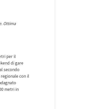
e. Ottima 
ri per il 
ekend di gare 
 al secondo 
o regionale con il 
uadagnato 
00 metri in 