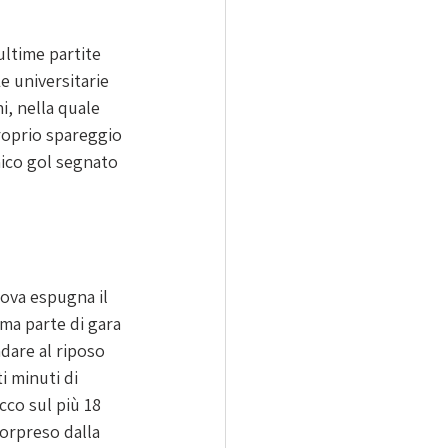
ltime partite 
e universitarie 
, nella quale 
proprio spareggio 
nico gol segnato 
dova espugna il 
ma parte di gara 
dare al riposo 
i minuti di 
cco sul più 18 
Sorpreso dalla 