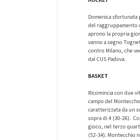
Domenica sfortunata p
del raggruppamento di 
aprono la propria gio
vanno a segno 
Tognet
contro Milano, che ve
dal CUS Padova. 
BASKET
Ricomincia con due vit
campo del Montecchio 
caratterizzata da un s
sopra di 4 (30-26).  C
gioco, nel terzo quart
(52-34). Montecchio no