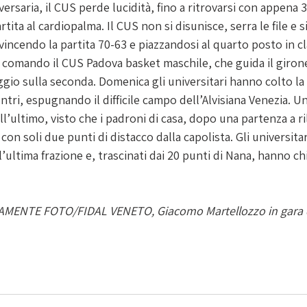
rsaria, il CUS perde lucidità, fino a ritrovarsi con appena 3
rtita al cardiopalma. Il CUS non si disunisce, serra le file e si
vincendo la partita 70-63 e piazzandosi al quarto posto in cla
comando il CUS Padova basket maschile, che guida il girone
ggio sulla seconda. Domenica gli universitari hanno colto la
contri, espugnando il difficile campo dell’Alvisiana Venezia. U
all’ultimo, visto che i padroni di casa, dopo una partenza a r
 con soli due punti di distacco dalla capolista. Gli universit
ll’ultima frazione e, trascinati dai 20 punti di Nana, hanno ch
AMENTE FOTO/FIDAL VENETO, Giacomo Martellozzo in gara 