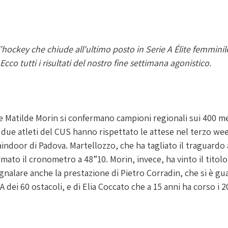
hockey che chiude all'ultimo posto in Serie A 
Élite femminil
Ecco tutti i risultati del nostro fine settimana agonistico. 
 Matilde Morin si confermano campioni regionali sui 400 met
I due atleti del CUS hanno rispettato le attese nel terzo we
aindoor di Padova. Martellozzo, che ha tagliato il traguardo
rmato il cronometro a 
48”10
. Morin, invece, ha vinto il titol
gnalare anche la prestazione di Pietro Corradin, che si è g
 A dei 60 ostacoli, e di Elia Coccato che a 15 anni ha corso i 2