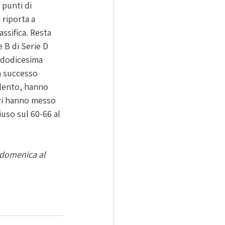
 punti di 
 riporta a 
ssifica. Resta 
 B di Serie D 
 dodicesima 
n successo 
ilento, hanno 
ari hanno messo 
iuso sul 60-66 al 
domenica al 