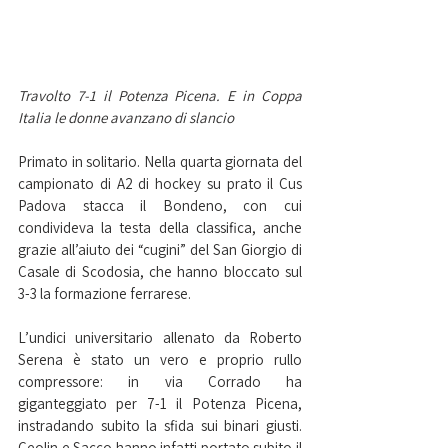
Travolto 7-1 il Potenza Picena. E in Coppa 
Italia le donne avanzano di slancio
Primato in solitario. Nella quarta giornata del 
campionato di A2 di hockey su prato il Cus 
Padova stacca il Bondeno, con cui 
condivideva la testa della classifica, anche 
grazie all’aiuto dei “cugini” del San Giorgio di 
Casale di Scodosia, che hanno bloccato sul 
3-3 la formazione ferrarese.
L’undici universitario allenato da Roberto 
Serena è stato un vero e proprio rullo 
compressore: in via Corrado ha 
giganteggiato per 7-1 il Potenza Picena, 
instradando subito la sfida sui binari giusti. 
Ceolin e Sacco hanno infatti portato subito il 