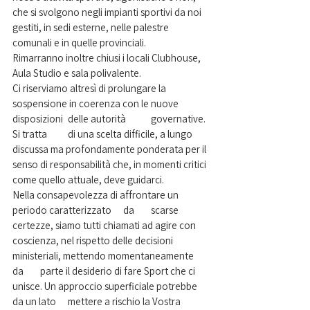
che si svolgono negli impianti sportivi da noi 
gestiti, in sedi esterne, nelle palestre 
comunali e in quelle provinciali.
Rimarranno inoltre chiusi i locali Clubhouse, 
Aula Studio e sala polivalente.
Ci riserviamo altresì di prolungare la	
sospensione in coerenza con le nuove 
disposizioni	delle autorità	governative.
Si tratta	di una scelta difficile, a lungo 
discussa ma profondamente ponderata per il 
senso di responsabilità che, in momenti critici 
come quello attuale, deve guidarci. 
Nella consapevolezza di affrontare un 
periodo caratterizzato	da	scarse 
certezze, siamo tutti chiamati ad agire con 
coscienza, nel rispetto delle decisioni 
ministeriali, mettendo momentaneamente 
da	parte il desiderio di fare Sport che ci 
unisce. Un approccio superficiale potrebbe 
da un lato	mettere a rischio la Vostra 