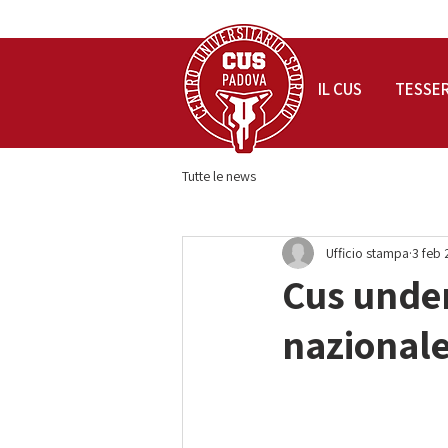
IL CUS
TESSE
Tutte le news
Ufficio stampa
3 feb
Cus under
nazional