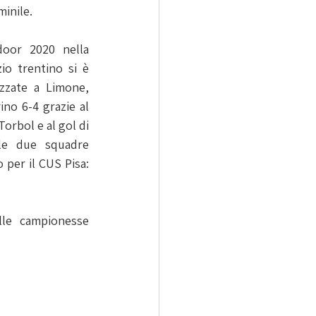
minile.
door 2020 nella 
io trentino si è 
izzate a Limone, 
no 6-4 grazie al 
orbol e al gol di 
 le due squadre 
per il CUS Pisa: 
lle campionesse 