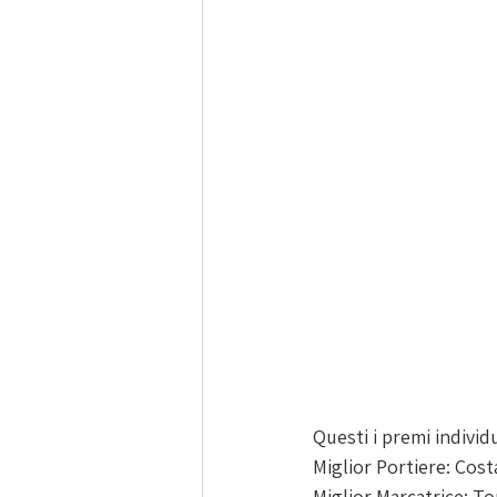
Questi i premi individu
Miglior Portiere: Cost
Miglior Marcatrice: To