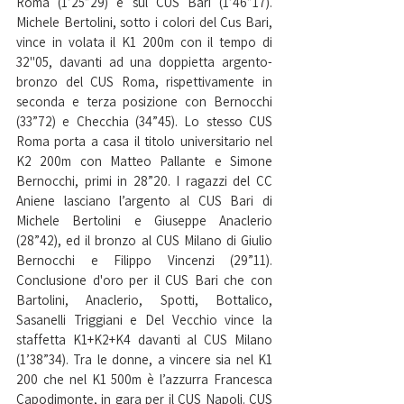
Roma (1’25”29) e sul CUS Bari (1’46”17). 
Michele Bertolini, sotto i colori del Cus Bari, 
vince in volata il K1 200m con il tempo di 
32"05, davanti ad una doppietta argento-
bronzo del CUS Roma, rispettivamente in 
seconda e terza posizione con Bernocchi 
(33”72) e Checchia (34”45). Lo stesso CUS 
Roma porta a casa il titolo universitario nel 
K2 200m con Matteo Pallante e Simone 
Bernocchi, primi in 28”20. I ragazzi del CC 
Aniene lasciano l’argento al CUS Bari di 
Michele Bertolini e Giuseppe Anaclerio 
(28”42), ed il bronzo al CUS Milano di Giulio 
Bernocchi e Filippo Vincenzi (29”11). 
Conclusione d'oro per il CUS Bari che con 
Bartolini, Anaclerio, Spotti, Bottalico, 
Sasanelli Triggiani e Del Vecchio vince la 
staffetta K1+K2+K4 davanti al CUS Milano 
(1’38”34). Tra le donne, a vincere sia nel K1 
200 che nel K1 500m è l’azzurra Francesca 
Capodimonte, in gara per il CUS Napoli. CUS 