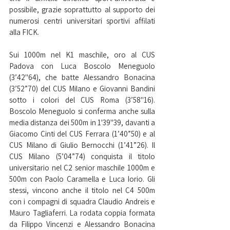
possibile, grazie soprattutto al supporto dei 
numerosi centri universitari sportivi affilati 
alla FICK.
Sui 1000m nel K1 maschile, oro al CUS 
Padova con Luca Boscolo Meneguolo 
(3’42"64), che batte Alessandro Bonacina 
(3’52”70) del CUS Milano e Giovanni Bandini 
sotto i colori del CUS Roma (3’58"16). 
Boscolo Meneguolo si conferma anche sulla 
media distanza dei 500m in 1'39"39, davanti a 
Giacomo Cinti del CUS Ferrara (1’40”50) e al 
CUS Milano di Giulio Bernocchi (1’41”26). Il 
CUS Milano (5’04”74) conquista il titolo 
universitario nel C2 senior maschile 1000m e 
500m con Paolo Caramella e Luca Iorio. Gli 
stessi, vincono anche il titolo nel C4 500m 
con i compagni di squadra Claudio Andreis e 
Mauro Tagliaferri. La rodata coppia formata 
da Filippo Vincenzi e Alessandro Bonacina 