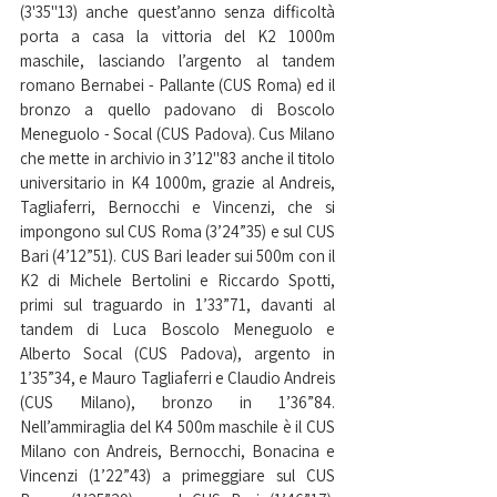
(3'35"13) anche quest’anno senza difficoltà 
porta a casa la vittoria del K2 1000m 
maschile, lasciando l’argento al tandem 
romano Bernabei - Pallante (CUS Roma) ed il 
bronzo a quello padovano di Boscolo 
Meneguolo - Socal (CUS Padova). Cus Milano 
che mette in archivio in 3’12"83 anche il titolo 
universitario in K4 1000m, grazie al Andreis, 
Tagliaferri, Bernocchi e Vincenzi, che si 
impongono sul CUS Roma (3’24”35) e sul CUS 
Bari (4’12”51). CUS Bari leader sui 500m con il 
K2 di Michele Bertolini e Riccardo Spotti, 
primi sul traguardo in 1’33”71, davanti al 
tandem di Luca Boscolo Meneguolo e 
Alberto Socal (CUS Padova), argento in 
1’35”34, e Mauro Tagliaferri e Claudio Andreis 
(CUS Milano), bronzo in 1’36”84. 
Nell’ammiraglia del K4 500m maschile è il CUS 
Milano con Andreis, Bernocchi, Bonacina e 
Vincenzi (1’22”43) a primeggiare sul CUS 