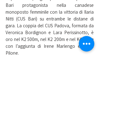
Bari protagonista nella canadese 
monoposto femminile con la vittoria di Ilaria 
Nitti (CUS Bari) su entrambe le distane di 
gara. La coppia del CUS Padova, formata da 
Veronica Bordignon e Lara Perissinotto, è 
oro nel K2 500m, nel K2 200m e nel K4 500m 
con l’aggiunta di Irene Marlengo e Elena 
Pilone.
In classifica generale vince la squadra del 
CUS Milano, che va al comando della 
classifica con 208 punti; segue in seconda 
piazza con 162 punti il CUS Bari, mentre 
terzo il CUS Padova con 132 punti. In quarta 
posizione il CUS Roma (87 pt), che stacca 
nettamente il CUS Napoli (24 pt) e il CUS 
Ferrara (16 pt).