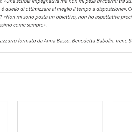
: 
«Una scuola impegnativa ma non mi pesa dividermi tra stu
 è quello di ottimizzare al meglio il tempo a disposizione». 
C
? 
«Non mi sono posta un obiettivo, non ho aspettative precis
massimo come sempre».
o azzurro formato da Anna Basso, Benedetta Babolin, Irene S