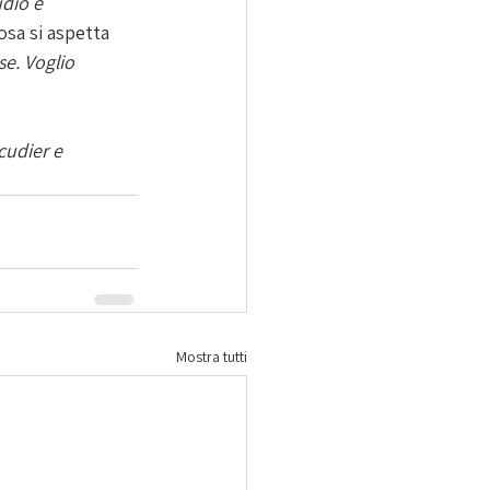
dio e 
osa si aspetta 
e. Voglio 
cudier e 
Mostra tutti