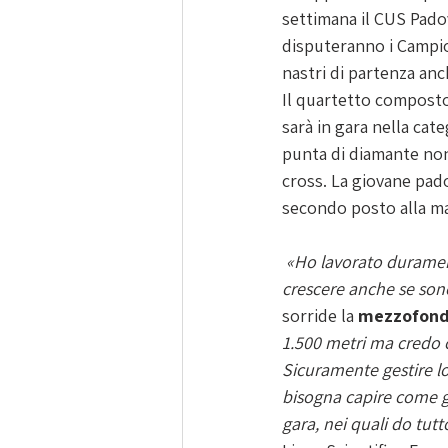
settimana il CUS Padov
disputeranno i Campion
nastri di partenza an
Il quartetto composto
sarà in gara nella cat
punta di diamante non
cross. La giovane pado
secondo posto alla ma
 «Ho lavorato duramente per farmi trovare pronta a questi appuntamenti, mi aspettavo di 
crescere anche se sono
sorride la 
mezzofond
1.500 metri ma credo 
Sicuramente gestire lo
bisogna capire come ge
gara, nei quali do tutt