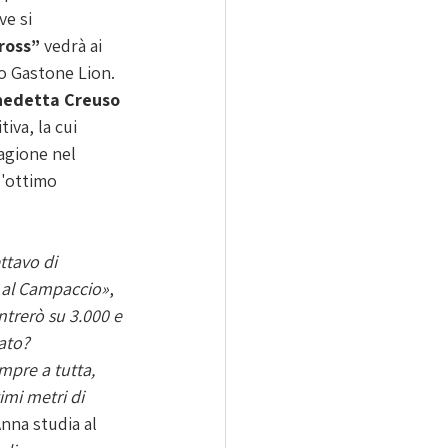
ve si 
ross”
 vedrà ai 
o Gastone Lion. 
nedetta Creuso 
iva, la cui 
agione nel 
l'ottimo 
e al Campaccio»
, 
ntrerò su 3.000 e 
ato? 
mpre a tutta, 
imi metri di 
Anna studia al 