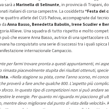
a sarà a 
Marinella di Selinunte
, in provincia di Trapani, do
ati italiani di corsa campestre. La cosiddetta 
“Festa del c
che quattro atlete del CUS Padova, accompagnate dal tecnic
 da 
Anna Basso, Benedetta Babolin, Irene Scudier e Be
egoria Allieve. Una squadra di tutto rispetto e molto competit
 può che essere Anna Basso, autrice di una spettacolare st
vana ha conquistato una serie di successi tra i quali spicca 
nifestazione internazionale Campaccio.
 rimasta piacevolmente stupita dei risultati ottenuti, speci
ista
. «Nella stagione su pista, come l'anno scorso, mi conce
che proverò a fare anche qualche 800. L'aspetto più complic
 sforzo. In questo tipo di competizioni non si può andare se
stire le energie. Per quanto mi riguarda mi piacciono gli ult
o, mentre devo migliorare dal punto di vista della velocità»
. 