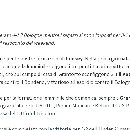
ato 4-1 il Bologna mentre i ragazzi si sono imposti per 3-1 c
il resoconto del weekend. 
ne per le nostre formazioni di 
hockey
. Nella prima giornata
e che quella femminile colgono i tre punti. La prima vittoria 
si, che sul campo di casa di Grantorto sconfiggono 3-1 il 
Po
 contro il Bondeno, vittorioso all'esordio contro il Bologn
e per la formazione femminile che domenica, sempre a 
Gra
 
grazie alle reti di 
Viotto, Perani, Molinari e Bellan. Il CUS 
asa del Città del Tricolore.
y si è completato con la 
vittoria 
per 3-2 dell'Under 21 masc