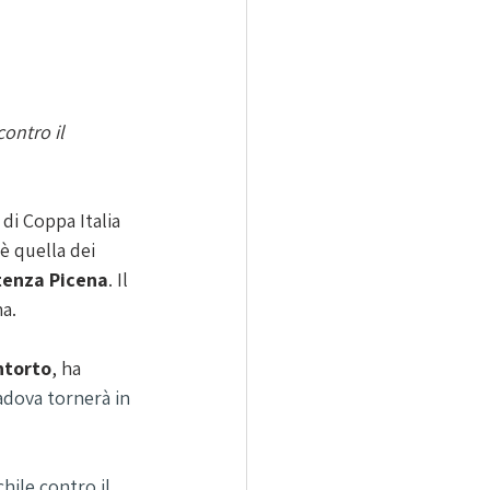
ontro il 
 di Coppa Italia 
è quella dei 
tenza Picena
. Il 
a. 
ntorto
, ha 
Padova tornerà in 
hile contro il 