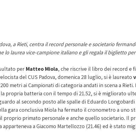
adova, a Rieti, centra il record personale e societario ferman
he lo laurea vice-campione italiano e gli regala il biglietto pe
sultato per 
Matteo Miola
, che riscrive il libro dei record e fi
 velocista del CUS Padova, domenica 28 luglio, si è laureato 
v
 200 metri ai Campionati di categoria andati in scena a Rieti. 
la propria batteria con il tempo di 21.52, si è migliorato ult
raguardo al secondo posto alle spalle di Eduardo Longobardi 
ella gara conclusiva Miola ha fermato il cronometro a uno st
il proprio primato personale e anche quello societario. Il p
 apparteneva a Giacomo Martellozzo (21.46) ed è stato migli