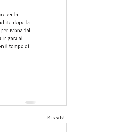
o per la 
subito dopo la 
 peruviana dal 
 in gara ai 
n il tempo di 
Mostra tutti