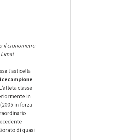
do il cronometro 
r Lima!
ssa l’asticella 
icecampione 
L’atleta classe 
eriormente in 
(2005 in forza 
raordinario 
recedente 
orato di quasi 