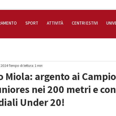
RAMENTO
SPORT
ATTIVITÀ
CENTRI ESTIVI
UNIV
g 2024
Tempo di lettura: 1 min
o Miola: argento ai Campio
Juniores nei 200 metri e co
diali Under 20!