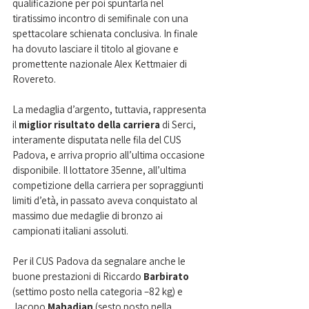
qualificazione per poi spuntarla nel 
tiratissimo incontro di semifinale con una 
spettacolare schienata conclusiva. In finale 
ha dovuto lasciare il titolo al giovane e 
promettente nazionale Alex Kettmaier di 
Rovereto.
La medaglia d’argento, tuttavia, rappresenta 
il 
miglior risultato della carriera
 di Serci, 
interamente disputata nelle fila del CUS 
Padova, e arriva proprio all’ultima occasione 
disponibile. Il lottatore 35enne, all’ultima 
competizione della carriera per sopraggiunti 
limiti d’età, in passato aveva conquistato al 
massimo due medaglie di bronzo ai 
campionati italiani assoluti. 
Per il CUS Padova da segnalare anche le 
buone prestazioni di Riccardo 
Barbirato
(settimo posto nella categoria –82 kg) e 
Jacopo 
Mahadian
 (sesto posto nella 