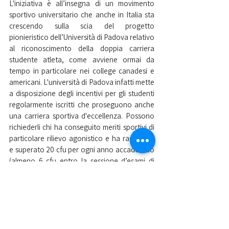
L'iniziativa è all’insegna di un movimento 
sportivo universitario che anche in Italia sta 
crescendo sulla scia del progetto 
pionieristico dell’Università di Padova relativo 
al riconoscimento della doppia carriera 
studente atleta, come avviene ormai da 
tempo in particolare nei college canadesi e 
americani. L'università di Padova infatti mette 
a disposizione degli incentivi per gli studenti 
regolarmente iscritti che proseguono anche 
una carriera sportiva d'eccellenza. Possono 
richiederli chi ha conseguito meriti sportivi di 
particolare rilievo agonistico e ha raggiunto 
e superato 20 cfu per ogni anno accademico 
(almeno 6 cfu entro la sessione d’esami di 
febbraio per gli studenti iscritti al primo 
anno). L'università riconosce agli studenti 
idonei un contributo monetario, 
l'assegnazione di un tutor, la possibilità di 
concordare con il docente una diversa data 
d'esame nella medesima sessione, 