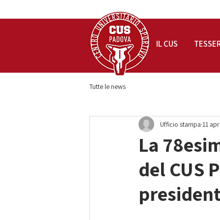
IL CUS
TESSE
Tutte le news
Ufficio stampa
11 ap
La 78esim
del CUS 
president