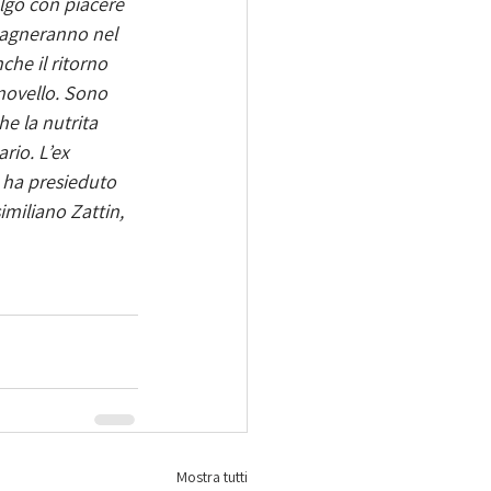
lgo con piacere 
pagneranno nel 
che il ritorno 
novello. Sono 
e la nutrita 
io. L’ex 
 ha presieduto 
imiliano Zattin, 
Mostra tutti