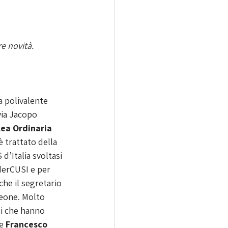
e novità. 
a polivalente 
via Jacopo 
ea Ordinaria 
è trattato della 
d’Italia svoltasi 
derCUSI e per 
he il segretario 
eone. Molto 
ci che hanno 
e 
Francesco 