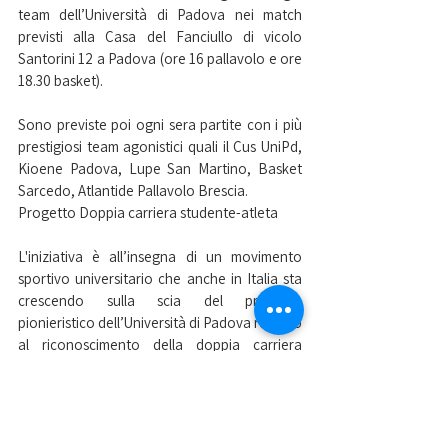
team dell’Università di Padova nei match 
previsti alla Casa del Fanciullo di vicolo 
Santorini 12 a Padova (ore 16 pallavolo e ore 
18.30 basket).
Sono previste poi ogni sera partite con i più 
prestigiosi team agonistici quali il Cus UniPd, 
Kioene Padova, Lupe San Martino, Basket 
Sarcedo, Atlantide Pallavolo Brescia.
Progetto Doppia carriera studente-atleta
L'iniziativa è all’insegna di un movimento 
sportivo universitario che anche in Italia sta 
crescendo sulla scia del progetto 
pionieristico dell’Università di Padova relativo 
al riconoscimento della doppia carriera 
studente atleta, come avviene ormai da 
tempo in particolare nei college canadesi e 
americani. L'università di Padova mette a 
disposizione degli incentivi per gli studenti 