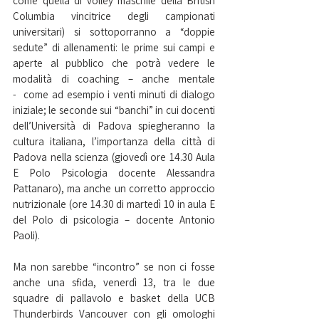
come quella di volley maschile della British 
Columbia vincitrice degli campionati 
universitari) si sottoporranno a “doppie 
sedute” di allenamenti: le prime sui campi e 
aperte al pubblico che potrà vedere le 
modalità di coaching – anche mentale 
-  come ad esempio i venti minuti di dialogo 
iniziale; le seconde sui “banchi” in cui docenti 
dell’Università di Padova spiegheranno la 
cultura italiana, l’importanza della città di 
Padova nella scienza (giovedì ore 14.30 Aula 
E Polo Psicologia docente Alessandra 
Pattanaro), ma anche un corretto approccio 
nutrizionale (ore 14.30 di martedì 10 in aula E 
del Polo di psicologia – docente Antonio 
Paoli).
Ma non sarebbe “incontro” se non ci fosse 
anche una sfida, venerdì 13, tra le due 
squadre di pallavolo e basket della UCB 
Thunderbirds Vancouver con gli omologhi 