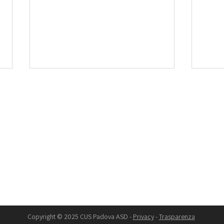
CUS PADOVA ASD
via G.Bruno, 27 - 35124 Padova
Tel. 049685222 - Email.
segreteria@cuspadova.it
PEC:
cuspadova@pec.cuspadova.it
P.IVA 00893390286 - C.F. 80012840288
Youth Social Act: Il CUS
Il C
Padova a Strasburgo per
comm
costruire nuove opportunità
limit
di partecipazione giovanile
Copyright © 2025 CUS Padova ASD -
Privacy
-
Trasparenza