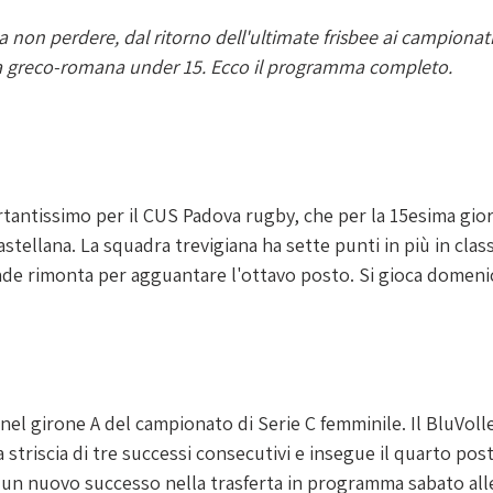
non perdere, dal ritorno dell'ultimate frisbee ai campionati i
ta greco-romana under 15. Ecco il programma completo. 
tantissimo per il CUS Padova rugby, che per la 15esima gior
Castellana. La squadra trevigiana ha sette punti in più in classi
de rimonta per agguantare l'ottavo posto. Si gioca domenica
nel girone A del campionato di Serie C femminile. Il BluVol
triscia di tre successi consecutivi e insegue il quarto posto 
di un nuovo successo nella trasferta in programma sabato alle 