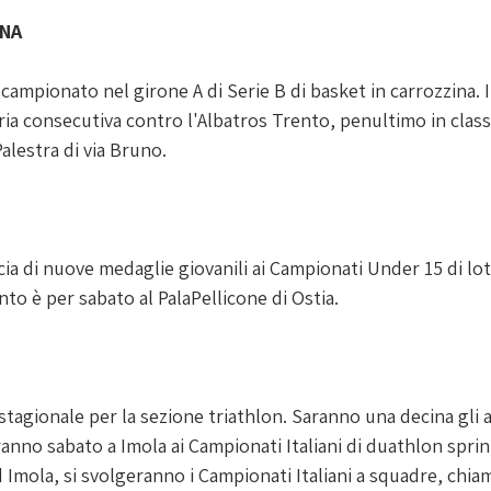
INA
campionato nel girone A di Serie B di basket in carrozzina. 
ria consecutiva contro l'Albatros Trento, penultimo in classif
Palestra di via Bruno.
cia di nuove medaglie giovanili ai Campionati Under 15 di lo
o è per sabato al PalaPellicone di Ostia.
agionale per la sezione triathlon. Saranno una decina gli a
nno sabato a Imola ai Campionati Italiani di duathlon sprint
Imola, si svolgeranno i Campionati Italiani a squadre, chia