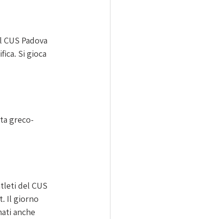
Il CUS Padova 
ica. Si gioca 
tta greco-
tleti del CUS 
. Il giorno 
mati anche 