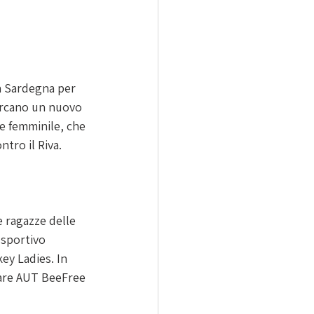
n Sardegna per 
cercano un nuovo 
e femminile, che 
ntro il Riva.
 ragazze delle 
 sportivo 
y Ladies. In 
dare AUT BeeFree 