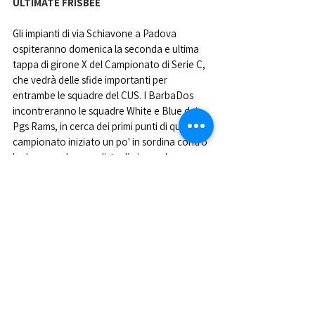
ULTIMATE FRISBEE
Gli impianti di via Schiavone a Padova 
ospiteranno domenica la seconda e ultima 
tappa di girone X del Campionato di Serie C, 
che vedrà delle sfide importanti per 
entrambe le squadre del CUS. I BarbaDos 
incontreranno le squadre White e Blue dei 
Pgs Rams, in cerca dei primi punti di questo 
campionato iniziato un po' in sordina contro 
le due squadre capoliste di girone. I 
BarbaCanaje sfideranno solo i PGS Blue, per 
poi terminare la giornata con la sfida al 
vertice contro i Metacarpi valida per il primo 
posto nel girone.
Nella foto di Marco Basso un'azione del CUS 
Padova rugby nell'ultima sfida casalinga 
contro il Rovato