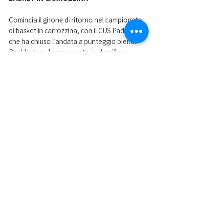
Comincia il girone di ritorno nel campionato 
di basket in carrozzina, con il CUS Padova 
che ha chiuso l’andata a punteggio pieno. 
Per blindare il primo posto in classifica 
l’ostacolo più ostico è proprio quello di 
sabato prossimo quando gli universitari 
faranno visita alla Polisportiva Nordest 
Castelvecchio seconda in classifica. Si gioca 
alle 16:30 a Gradisca d’Isonzo.  
Nella foto le ragazze del CUS Padova basket 
femminile dopo l'ultimo successo 
Mostra tutti
Post recenti