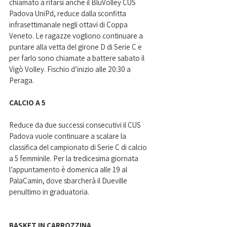
chiamato a rifarsi anche il BluVolley CUS 
Padova UniPd, reduce dalla sconfitta 
infrasettimanale negli ottavi di Coppa 
Veneto. Le ragazze vogliono continuare a 
puntare alla vetta del girone D di Serie C e 
per farlo sono chiamate a battere sabato il 
Vigò Volley. Fischio d’inizio alle 20:30 a 
Peraga.  
CALCIO A 5
Reduce da due successi consecutivi il CUS 
Padova vuole continuare a scalare la 
classifica del campionato di Serie C di calcio 
a 5 femminile. Per la tredicesima giornata 
l’appuntamento è domenica alle 19 al 
PalaCamin, dove sbarcherà il Dueville 
penultimo in graduatoria.
BASKET IN CARROZZINA