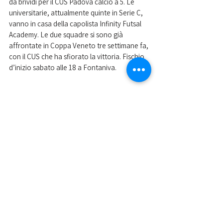
da brividi per il CUS Padova calcio a 5. Le 
universitarie, attualmente quinte in Serie C, 
vanno in casa della capolista Infinity Futsal 
Academy. Le due squadre si sono già 
affrontate in Coppa Veneto tre settimane fa, 
con il CUS che ha sfiorato la vittoria. Fischio 
d’inizio sabato alle 18 a Fontaniva.
Nella foto i ragazzi del volley festeggiano 
l'ultimo successo 
Mostra tutti
Post recenti