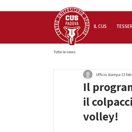
IL CUS
TESSE
Tutte le news
Ufficio stampa
13 feb
Il progra
il colpacc
volley!