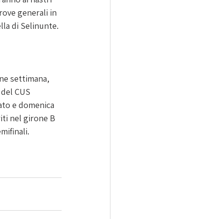
ove generali in 
lla di Selinunte.
ine settimana, 
 del CUS 
bato e domenica 
iti nel girone B 
mifinali.