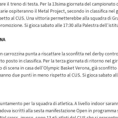
are il treno di testa. Per la 13sima giornata del campionato d
tarie ospiteranno il Metal Project, secondo in classifica nel 
petto al CUS. Una vittoria permetterebbe alla squadra di Gr
romozione. Si gioca sabato alle 17:30 alla Palestra dell'istit
INA
n carrozzina punta a riscattare la sconfitta nel derby contro
o posto in classifica. Per la terza giornata di ritorno nel gir
o di scena in casa dell'Olympic Basket Verona, già sconfitto a
i hanno due punti in meno rispetto al CUS. Si gioca sabato all
ntamento per la squadra di atletica. A livello indoor sarann
adova iscritti alla sesta manifestazione Open in programma 
Nel cross, invece, sono 13 gli atleti del CUS che si presente