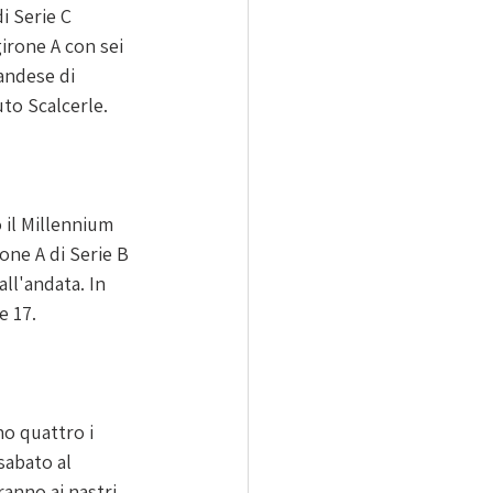
i Serie C 
girone A con sei 
andese di 
uto Scalcerle.
 il Millennium 
one A di Serie B 
ll'andata. In 
e 17.
o quattro i 
sabato al 
ranno ai nastri 