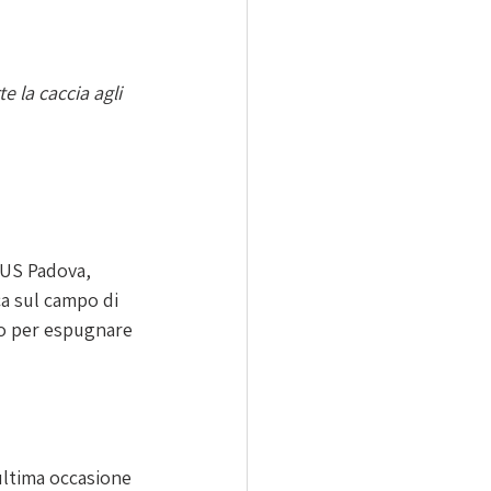
e la caccia agli 
CUS Padova, 
a sul campo di 
to per espugnare 
ultima occasione 