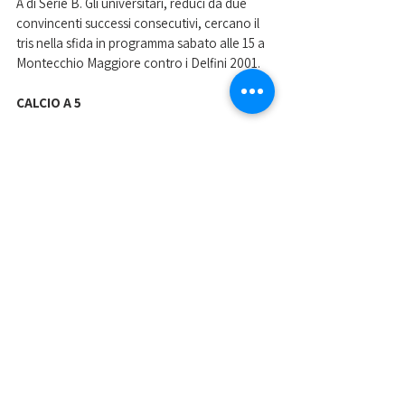
A di Serie B. Gli universitari, reduci da due 
convincenti successi consecutivi, cercano il 
tris nella sfida in programma sabato alle 15 a 
Montecchio Maggiore contro i Delfini 2001.
CALCIO A 5
Terzultima giornata nel campionato di Serie 
C di calcio a 5 femminile. Il CUS Padova vuole 
assolutamente interrompere la striscia di tre 
sconfitte consecutive, nella sfida in 
programma domenica alle 16 in casa del 
Città di Thiene.
Nella foto di Giada Gavioli, il CUS Padova in 
azione in una sfida di inizio stagione