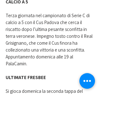
CALCIO A 5
Terza giornata nel campionato di Serie C di 
calcio a 5 con il Cus Padova che cerca il 
riscatto dopo l’ultima pesante sconfitta in 
terra veronese. Impegno tosto contro il Real 
Grisignano, che come il Cus finora ha 
collezionato una vittoria e una sconfitta. 
Appuntamento domenica alle 19 al 
PalaCamin.
ULTIMATE FRESBEE
Si gioca domenica la seconda tappa del 
campionato ultimate frisbee mixed di Serie B. 
Il Cus Padova, in campo con la formazione 
Gold, ospiterà tutti i match agli impianti di via 
Corrado a partire dalle 9. Gli universitari, 
dopo le vittorie ottenute nella prima tappa, 
sono a un passo dalla qualificazione alle 
finali ma dovranno ottenere gli ultimi punti 