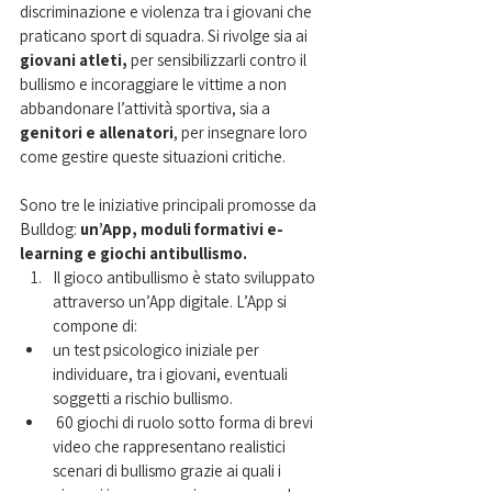
discriminazione e violenza tra i giovani che 
praticano sport di squadra. Si rivolge sia ai
giovani atleti,
 per sensibilizzarli contro il 
bullismo e incoraggiare le vittime a non 
abbandonare l’attività sportiva, sia a
genitori e allenatori
, per insegnare loro 
come gestire queste situazioni critiche.
Sono tre le iniziative principali promosse da 
Bulldog: 
un’App, moduli formativi e-
learning e giochi antibullismo.
Il gioco antibullismo è stato sviluppato 
attraverso un’App digitale. L’App si 
compone di:
u
n test psicologico iniziale per 
individuare, tra i giovani, eventuali 
soggetti a rischio bullismo.
60 giochi di ruolo sotto forma di brevi 
video che rappresentano realistici 
scenari di bullismo grazie ai quali i 