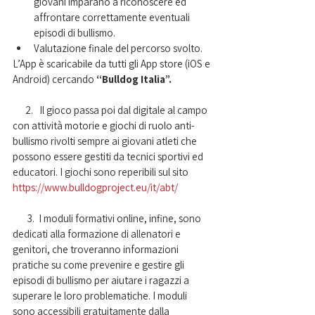
giovani imparano a riconoscere ed 
affrontare correttamente eventuali 
episodi di bullismo.
Valutazione finale del percorso svolto.
L’App è scaricabile da tutti gli App store (iOS e 
Android) cercando 
“Bulldog Italia”. 
      2.   Il gioco passa poi dal digitale al campo 
con attività motorie e giochi di ruolo anti-
bullismo rivolti sempre ai giovani atleti che 
possono essere gestiti da tecnici sportivi ed 
educatori. I giochi sono reperibili sul sito 
https://www.bulldogproject.eu/it/abt/
       3.  I moduli formativi online, infine, sono 
dedicati alla formazione di allenatori e 
genitori, che troveranno informazioni 
pratiche su come prevenire e gestire gli 
episodi di bullismo per aiutare i ragazzi a 
superare le loro problematiche. I moduli 
sono accessibili gratuitamente dalla 