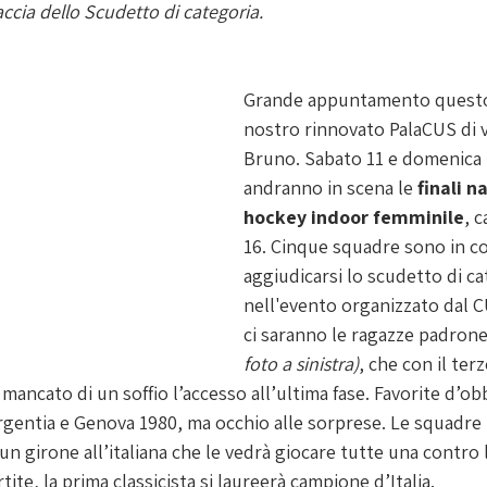
accia dello Scudetto di categoria. 
Grande appuntamento questo
nostro rinnovato PalaCUS di v
Bruno. Sabato 11 e domenica 
andranno in scena le 
finali n
hockey indoor femminile
, 
16. Cinque squadre sono in co
aggiudicarsi lo scudetto di ca
nell'evento organizzato dal 
ci saranno le ragazze padrone 
foto a sinistra)
, che con il ter
ancato di un soffio l’accesso all’ultima fase. Favorite d’obb
gentia e Genova 1980, ma occhio alle sorprese. Le squadre 
un girone all’italiana che le vedrà giocare tutte una contro l’
tite, la prima classicista si laureerà campione d’Italia.