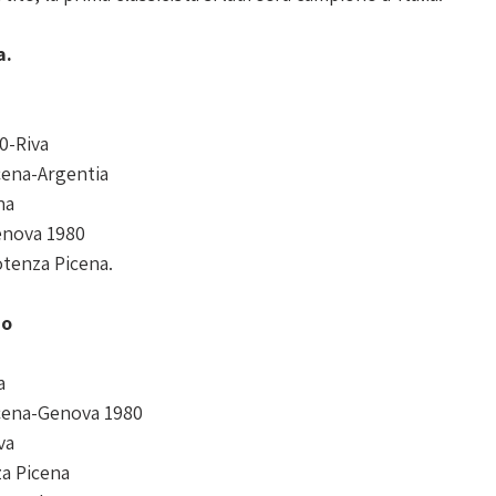
a.
0-Riva
cena-Argentia
na
enova 1980
tenza Picena.
io
a
icena-Genova 1980
va
za Picena