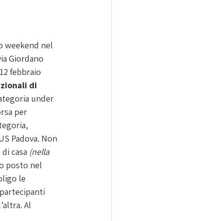
 weekend nel 
ia Giordano 
12 febbraio 
azionali di 
categoria under 
rsa per 
tegoria, 
CUS Padova. Non 
di casa 
(nella 
zo posto nel 
ligo le 
partecipanti 
altra. Al 