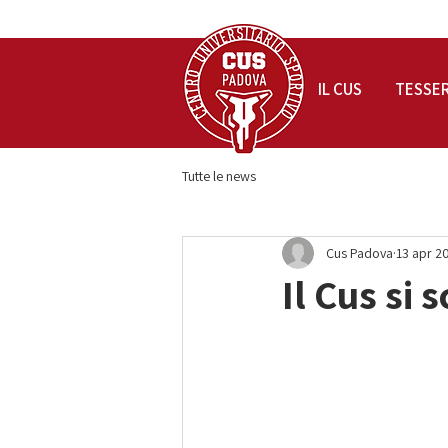
IL CUS
TESSE
Tutte le news
Cus Padova
13 apr 2
Il Cus si 