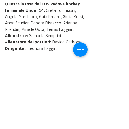
Questa la rosa del CUS Padova hockey 
femminile Under 14: 
Greta Tommasin, 
Angela Marchioro, Gaia Prearo, Giulia Rossi, 
Anna Scudier, Debora Bissacco, Arianna 
Prendin, Miracle Osita, Terras Faggian.
Allenatrice: 
Samuela Semprini
Allenatore dei portieri: 
Davide Carbone
Dirigente:
 Eleonora Faggin.
Nella foto il CUS Padova hockey Under 14 
festeggia lo Scudetto femminile
Mostra tutti
Post recenti