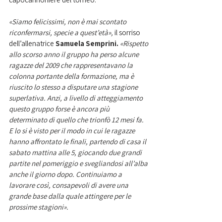
«Siamo felicissimi, non è mai scontato 
riconfermarsi, specie a quest’età»,
 il sorriso 
dell’allenatrice 
Samuela Semprini.
«Rispetto 
allo scorso anno il gruppo ha perso alcune 
ragazze del 2009 che rappresentavano la 
colonna portante della formazione, ma è 
riuscito lo stesso a disputare una stagione 
superlativa. Anzi, a livello di atteggiamento 
questo gruppo forse è ancora più 
determinato di quello che trionfò 12 mesi fa. 
E lo si è visto per il modo in cui le ragazze 
hanno affrontato le finali, partendo di casa il 
sabato mattina alle 5, giocando due grandi 
partite nel pomeriggio e svegliandosi all’alba 
anche il giorno dopo. Continuiamo a 
lavorare così, consapevoli di avere una 
grande base dalla quale attingere per le 
prossime stagioni».