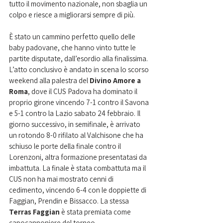
tutto il movimento nazionale, non sbaglia un 
colpo e riesce a migliorarsi sempre di più. 
È stato un cammino perfetto quello delle 
baby padovane, che hanno vinto tutte le 
partite disputate, dall’esordio alla finalissima. 
L’atto conclusivo è andato in scena lo scorso 
weekend alla palestra del 
Divino Amore a 
Roma
, dove il CUS Padova ha dominato il 
proprio girone vincendo 7-1 contro il Savona 
e 5-1 contro la Lazio sabato 24 febbraio. Il 
giorno successivo, in semifinale, è arrivato 
un rotondo 8-0 rifilato al Valchisone che ha 
schiuso le porte della finale contro il 
Lorenzoni, altra formazione presentatasi da 
imbattuta. La finale è stata combattuta ma il 
CUS non ha mai mostrato cenni di 
cedimento, vincendo 6-4 con le doppiette di 
Faggian, Prendin e Bissacco. La stessa 
Terras Faggian
 è stata premiata come 
capocannoniere del torneo. 