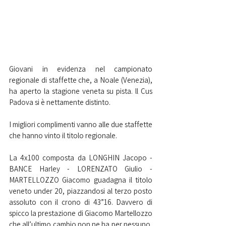
Giovani in evidenza nel campionato 
regionale di staffette che, a Noale (Venezia), 
ha aperto la stagione veneta su pista. ll Cus 
Padova si è nettamente distinto.
I migliori complimenti vanno alle due staffette 
che hanno vinto il titolo regionale.
La 4x100 composta da LONGHIN Jacopo - 
BANCE Harley - LORENZATO Giulio - 
MARTELLOZZO Giacomo guadagna il titolo 
veneto under 20, piazzandosi al terzo posto 
assoluto con il crono di 43”16. Davvero di 
spicco la prestazione di Giacomo Martellozzo 
che all’ultimo cambio non ne ha per nessuno, 