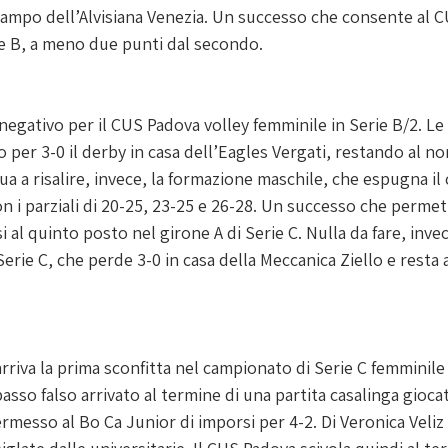
ampo dell’Alvisiana Venezia. Un successo che consente al CU
e B, a meno due punti dal secondo.
gativo per il CUS Padova volley femminile in Serie B/2. Le 
 per 3-0 il derby in casa dell’Eagles Vergati, restando al 
a a risalire, invece, la formazione maschile, che espugna il
i parziali di 
20-25, 23-25 e 26-28. Un successo che permett
si al quinto posto nel girone A di Serie C. Nulla da fare, invec
erie C, che perde 3-0 in casa della Meccanica Ziello e resta 
arriva la prima sconfitta nel campionato di Serie C femminile 
passo falso arrivato al termine di una partita casalinga gioca
messo al Bo Ca Junior di imporsi per 4-2. Di Veronica Veliz