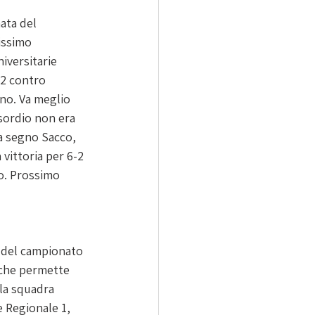
ata del 
issimo 
iversitarie 
-2 contro 
no. Va meglio 
esordio non era 
(a segno 
Sacco, 
 vittoria per 6-2 
o
. Prossimo 
 del campionato 
 che permette 
 la squadra 
 Regionale 1, 