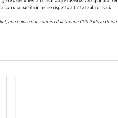
siglate dalle universitarie. Il CUS Padova scivola quindi al te
 con una partita in meno rispetto a tutte le altre rivali. 
sket, una palla a due contesa dall'Umana CUS Padova Unipd