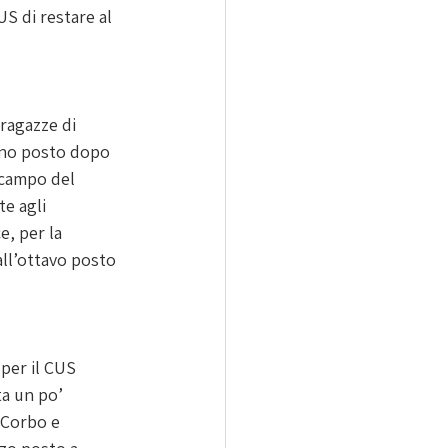
S di restare al 
ragazze di 
nono posto dopo 
 campo del 
e agli 
e, per la 
all’ottavo posto 
per il CUS 
ta un po’ 
 Corbo e 