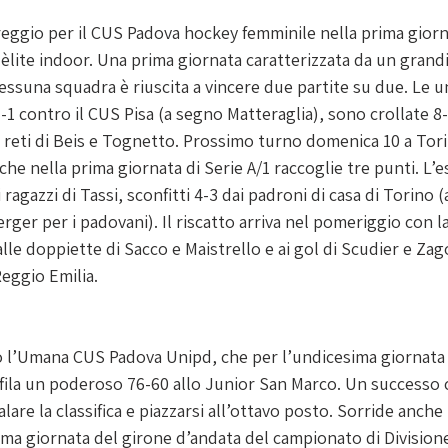
reggio per il CUS Padova hockey femminile nella prima giorn
èlite indoor. Una prima giornata caratterizzata da un grand
nessuna squadra è riuscita a vincere due partite su due. Le un
-1 contro il CUS Pisa (a segno Matteraglia), sono crollate 8
 reti di Beis e Tognetto. Prossimo turno domenica 10 a Tori
che nella prima giornata di Serie A/1 raccoglie tre punti. L’
i ragazzi di Tassi, sconfitti 4-3 dai padroni di casa di Torino 
erger
 per i padovani). Il riscatto arriva nel pomeriggio con la
alle doppiette di 
Sacco e Maistrello e ai gol di Scudier e Zag
eggio Emilia.
o l’Umana CUS Padova Unipd, che per l’undicesima giornata
rifila un poderoso 76-60 allo Junior San Marco. Un successo
calare la classifica e piazzarsi all’ottavo posto. Sorride anche
ima giornata del girone d’andata del campionato di Divisione