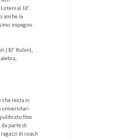
oteni al 18’. 
o anche la 
ssimo impegno 
ti (30’ Rubin), 
alebra, 
 che resta in 
 universitari 
ilibrato fino 
 da parte di 
ragazzi di coach 