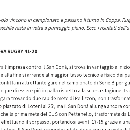
volo vincono in campionato e passano il turno in Coppa. Rug
chile resta in vetta a punteggio pieno. Ecco i risultati dell'u
VA RUGBY 41-20
e alla fine si arrende al maggior tasso tecnico e fisico dei pa
confitta in altrettante gare nel campionato di Serie B per gli 
ue di essere più in palla rispetto alla scorsa stagione. I v
 gara trovando due rapide mete di Pellizzon, non trasformate
io piazzato di Loteni al 25’, ma il San Donà allunga ancora co
anche la prima meta del CUS con Pettenello, trasformata da Lo
ri effettuano il sorpasso, portandosi avanti 17-15 grazie a un
 Loteni. Il San Donà risponde subito dopo con una meta di P