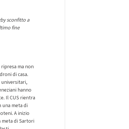
by sconfitto a 
ltimo fine 
droni di casa. 
universitari, 
eneziani hanno 
. Il CUS rientra 
n una meta di 
teni. A inizio 
a meta di Sartori 
asti 