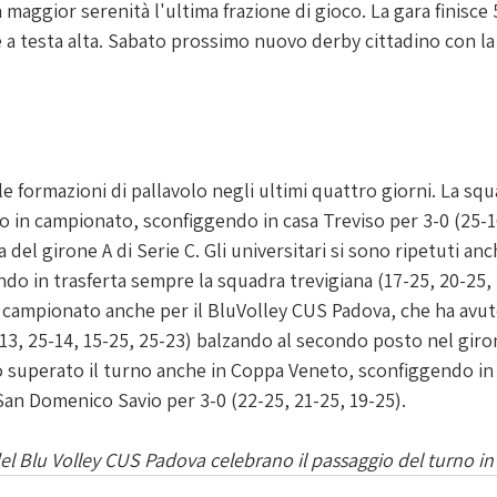
 maggior serenità l'ultima frazione di gioco. La gara finisce
 a testa alta. Sabato prossimo nuovo derby cittadino con la
le formazioni di pallavolo negli ultimi quattro giorni. La sq
o in campionato, sconfiggendo in casa Treviso per 3-0 (25-16
del girone A di Serie C. Gli universitari si sono ripetuti anch
o in trasferta sempre la squadra trevigiana (17-25, 20-25, 2
 campionato anche per il BluVolley CUS Padova, che ha avuto
13, 25-14, 15-25, 25-23) balzando al secondo posto nel giron
 superato il turno anche in Coppa Veneto, sconfiggendo in t
l San Domenico Savio per 3-0 (22-25, 21-25, 19-25). 
del Blu Volley CUS Padova celebrano il passaggio del turno i