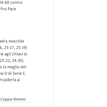
 54-68 contro 
 Pro Pace 
uadra maschile 
, 25-17, 25-19) 
e agli Ottavi di 
5-22, 24-26). 
 la meglio del 
e D di Serie C. 
rasferta ai 
n Coppa Veneto 