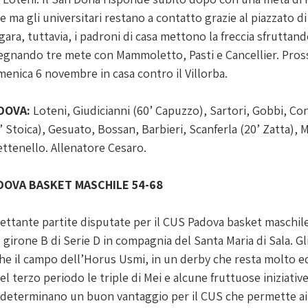
ma gli universitari restano a contatto grazie al piazzato di L
gara, tuttavia, i padroni di casa mettono la freccia sfruttand
segnando tre mete con Mammoletto, Pasti e Cancellier. Pro
enica 6 novembre in casa contro il Villorba.
DOVA:
 Loteni, Giudicianni (60’ Capuzzo), Sartori, Gobbi, Con
’ Stoica), Gesuato, Bossan, Barbieri, Scanferla (20’ Zatta), M
ettenello. Allenatore Cesaro.
DOVA BASKET MASCHILE 54-68
rettante partite disputate per il CUS Padova basket maschile
el girone B di Serie D in compagnia del Santa Maria di Sala. Gli
 il campo dell’Horus Usmi, in un derby che resta molto equ
el terzo periodo le triple di Mei e alcune fruttuose iniziative
 determinano un buon vantaggio per il CUS che permette ai 