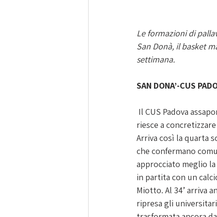
Le formazioni di palla
San Donà, il basket mas
settimana. 
SAN DONA’-CUS PADO
 Il CUS Padova assapora l’impresa contro il San Donà, si trova in vantaggio a inizio ripresa ma non 
riesce a concretizzare 
Arriva così la quarta s
che confermano comunq
approcciato meglio la
in partita con un calc
Miotto. Al 34’ arriva 
ripresa gli universita
trasformata ancora da