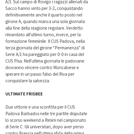
A/1. Sul campo di Rovigo i ragazzi allenati da 
Sacco hanno vinto per 3-2, conquistando 
definitivamente anche il quarto posto nel 
girone A, quando manca una sola giornata 
alla fine della stagione regolare. Verdetto 
rimandato all'ultimo turno, invece, per la 
formazione femminile. Il CUS Padova, nella 
terza giornata del girone “Permanenza” di 
Serie A/1 ha pareggiato per 0-0 in casa del 
CUS Pisa. Nell'ultima giornata le padovane 
dovranno vincere contro Moncalvese e 
sperare in un passo falso del Riva per 
conquistare la salvezza.
ULTIMATE FRISBEE
Due vittorie e una sconfitta per il CUS 
Padova Barbados nelle tre partite disputate 
lo scorso weekend a Rimini nel campionato 
di Serie C. Gli universitari, dopo aver perso 
contro Brescia nell'ultima sfida della prima 