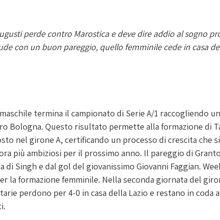
ugusti perde contro Marostica e deve dire addio al sogno p
ude con un buon pareggio, quello femminile cede in casa del
maschile termina il campionato di Serie A/1 raccogliendo un
ro Bologna. Questo risultato permette alla formazione di Ta
osto nel girone A, certificando un processo di crescita che s
cora più ambiziosi per il prossimo anno. Il pareggio di Granto
a di 
Singh e dal gol del giovanissimo Giovanni Faggian. Wee
per la formazione femminile. Nella seconda giornata del gi
itarie perdono per 4-0 in casa della Lazio e restano in coda all
i.