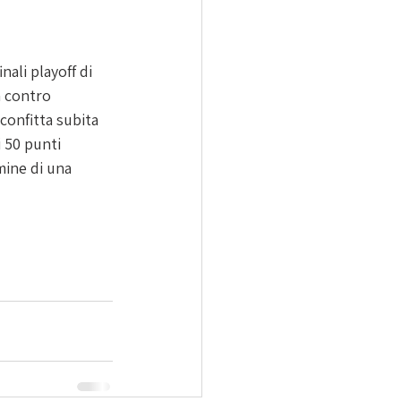
ali playoff di 
n contro 
sconfitta subita 
i 50 punti 
mine di una 