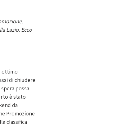
romozione. 
la Lazio. Ecco 
 ottimo 
ssi di chiudere 
i spera possa 
rto è stato 
kend da 
rone Promozione 
a classifica 