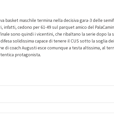
a basket maschile termina nella decisiva gara-3 delle semifin
ari, infatti, cedono per 61-49 sul parquet amico del PalaCami
finale sono quindi i vicentini, che ribaltano la serie dopo la 
 difesa solidissima capace di tenere il CUS sotto la soglia de
one di coach Augusti esce comunque a testa altissima, al ter
tentica protagonista. 