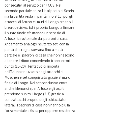
consecutivi al servizio per il CUS. Nel 
secondo parziale entra Lis al posto di Scarin 
ma la partita resta in parità fino al 15, poi gli 
attacchi di Artuso e i muri di Longo creano il 
break decisivo. Ed è proprio Longo a firmare 
il punto finale sfruttando un servizio di 
Artuso ricevuto male dai padroni di casa. 
Andamento analogo nel terzo set, con la 
parità che regna sovrana fino a metà 
parziale e i padroni di casa che non riescono 
a tenere il ritmo concedendo troppi errori 
punto (15-20). Tentativo di rimonta 
dell'Aduna rintuzzato dagli attacchi di 
Moschen e set conquistato grazie al muro 
finale di Longo. Nel set conclusivo entra 
anche Menoncin per Artuso e gli ospiti 
prendono subito il largo (2-7) grazie ai 
contrattacchi proprio degli schiacciatori 
laterali. I padroni di casa non hanno più la 
forza mentale e fisica per opporre resistenza 