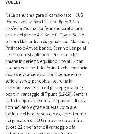
VOLLEY
Nella penultima gara di campionato il CUS 
Padova volley maschile sconfigge 3-1 in 
trasferta l’Aduna confermandosi al quarto 
posto nel girone A di Serie C. Coach Solivo 
schiera Mainardis in diagonale con Moschen, 
Pasinato e Artuso bande, Scarin e Longo al 
centro con Bissoli libero. Primo set che 
rimane in perfetto equilibrio fino al 12 pari 
quando va in battuta Pasinato che comincia 
il suo show al servizio: con due ace e una 
serie di servizi pericolosi, scardina la 
ricezione avversaria e il punteggio vede gli 
ospiti in vantaggio di 7 punti (12-19). Sembra 
tutto troppo facile e infatti i padroni di casa 
non mollano e grazie questa volta alle 
battute del loro opposto e agli errori punto 
dei giocatori del CUS ritrovano la parità a 
quota 22 e poi anche il vantaggio e la 
vittoria nel set grazie anche a 3 errori 