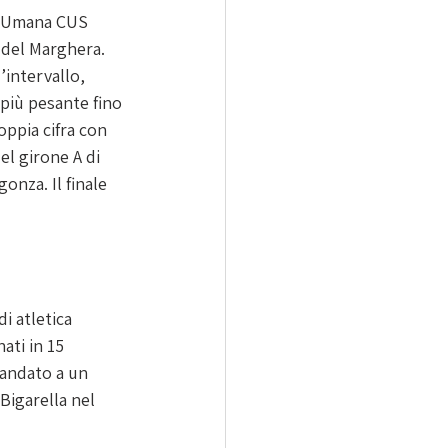
ll’Umana CUS 
 del Marghera. 
intervallo, 
 più pesante fino 
oppia cifra con 
el girone A di 
onza. Il finale 
i atletica 
ati in 15 
 andato a un 
Bigarella nel 