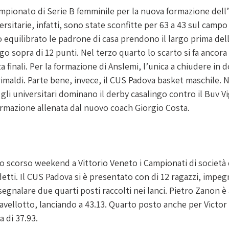
 campionato di Serie B femminile per la nuova formazione de
rsitarie, infatti, sono state sconfitte per 63 a 43 sul campo
equilibrato le padrone di casa prendono il largo prima dell’
o sopra di 12 punti. Nel terzo quarto lo scarto si fa ancora
za finali. Per la formazione di Anslemi, l’unica a chiudere in d
rimaldi. Parte bene, invece, il CUS Padova basket maschile. N
gli universitari dominano il derby casalingo contro il Buv Vig
formazione allenata dal nuovo coach Giorgio Costa.
o scorso weekend a Vittorio Veneto i Campionati di società d
etti. Il CUS Padova si è presentato con di 12 ragazzi, impegn
 segnalare due quarti posti raccolti nei lanci. Pietro Zanon è
avellotto, lanciando a 43.13. Quarto posto anche per Victor 
a di 37.93.