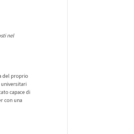
ti nel 
 del proprio 
 universitari 
tato capace di 
er
 con una 