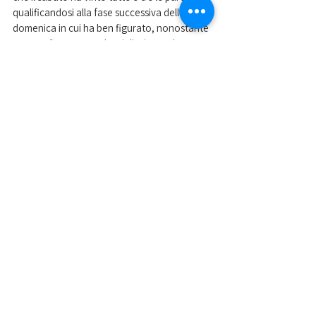
qualificandosi alla fase successiva della 
domenica in cui ha ben figurato, nonostante 
tre sconfitte, contro le migliori squadre 
d'Europa. Il prossimo appuntamento 
europeo sarà sarà l'Elite Invite a Leuven 
(Belgio) a fine maggio.
Nella foto i componenti delle squadre di 
tennistavolo del CUS Padova 
Mostra tutti
Post recenti