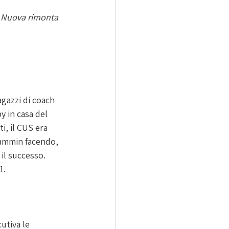
a. Nuova rimonta 
gazzi di coach 
y in casa del 
i, il CUS era 
Cammin facendo, 
 il successo. 
1.
utiva le 