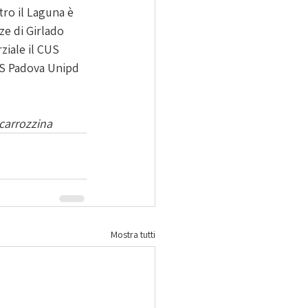
ro il Laguna è 
e di Girlado 
ziale il CUS 
US Padova Unipd 
carrozzina
Mostra tutti