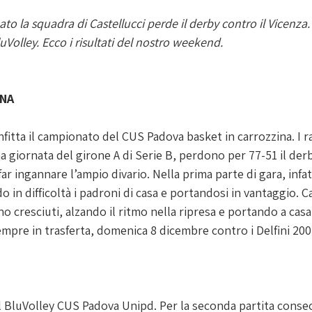
ato la squadra di Castellucci perde il derby contro il Vicenz
luVolley. Ecco i risultati del nostro weekend. 
INA
itta il campionato del CUS Padova basket in carrozzina. I ra
ma giornata del girone A di Serie B, perdono per 77-51 il derb
r ingannare l’ampio divario. Nella prima parte di gara, infatt
o in difficoltà i padroni di casa e portandosi in vantaggio. 
ono cresciuti, alzando il ritmo nella ripresa e portando a casa
pre in trasferta, domenica 8 dicembre contro i Delfini 200
l BluVolley CUS Padova Unipd. Per la seconda partita consec