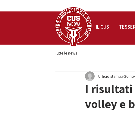
IL CUS
TESSE
Tutte le news
Ufficio stampa
26 no
I risultat
volley e 