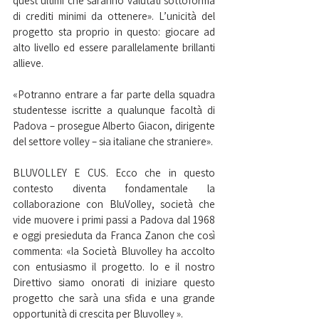
quest’ultimi che saranno valutati sottoforma 
di crediti minimi da ottenere». L’unicità del 
progetto sta proprio in questo: giocare ad 
alto livello ed essere parallelamente brillanti 
allieve. 
«Potranno entrare a far parte della squadra 
studentesse iscritte a qualunque facoltà di 
Padova – prosegue Alberto Giacon, dirigente 
del settore volley – sia italiane che straniere». 
BLUVOLLEY E CUS. Ecco che in questo 
contesto diventa fondamentale la 
collaborazione con BluVolley, società che 
vide muovere i primi passi a Padova dal 1968 
e oggi presieduta da Franca Zanon che così 
commenta: «la Società Bluvolley ha accolto 
con entusiasmo il progetto. Io e il nostro 
Direttivo siamo onorati di iniziare questo 
progetto che sarà una sfida e una grande 
opportunità di crescita per Bluvolley ». 