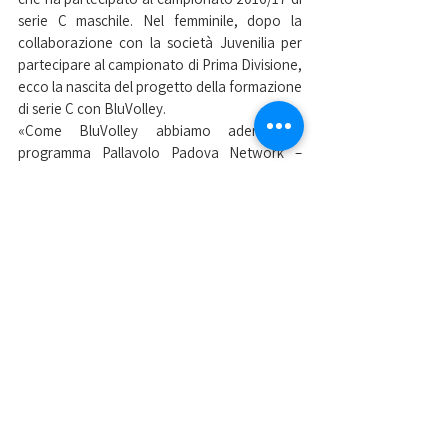
serie C maschile. Nel femminile, dopo la 
collaborazione con la società Juvenilia per 
partecipare al campionato di Prima Divisione, 
ecco la nascita del progetto della formazione 
di serie C con BluVolley. 
«Come BluVolley abbiamo aderito al 
programma Pallavolo Padova Network – 
racconta Cibien – e abbiamo avuto 
l’occasione di entrare in contatto con il CUS 
proprio grazie alla Kioene che partecipa al 
campionato di Superlega». Destino vuole che 
coach Martinello abbia maturato qualche 
anno fa l’esperienza di allenatore nel settore 
giovanile della Pallavolo Padova e che 
l’attuale allenatore della squadra maschile di 
volley del CUS Padova sia Nicola Baldon, 2° 
allenatore della Kioene Padova dal 2013/14 
al 2017/18. 
La CUS Unipd BluVolley si allenerà e giocherà 