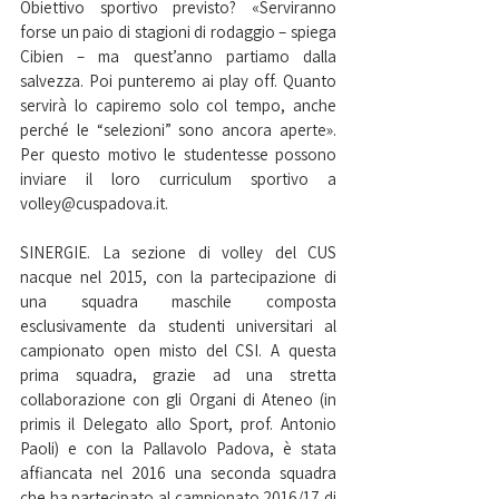
Obiettivo sportivo previsto? «Serviranno 
forse un paio di stagioni di rodaggio – spiega 
Cibien – ma quest’anno partiamo dalla 
salvezza. Poi punteremo ai play off. Quanto 
servirà lo capiremo solo col tempo, anche 
perché le “selezioni” sono ancora aperte». 
Per questo motivo le studentesse possono 
inviare il loro curriculum sportivo a 
volley@cuspadova.it. 
SINERGIE. La sezione di volley del CUS 
nacque nel 2015, con la partecipazione di 
una squadra maschile composta 
esclusivamente da studenti universitari al 
campionato open misto del CSI. A questa 
prima squadra, grazie ad una stretta 
collaborazione con gli Organi di Ateneo (in 
primis il Delegato allo Sport, prof. Antonio 
Paoli) e con la Pallavolo Padova, è stata 
affiancata nel 2016 una seconda squadra 
che ha partecipato al campionato 2016/17 di 