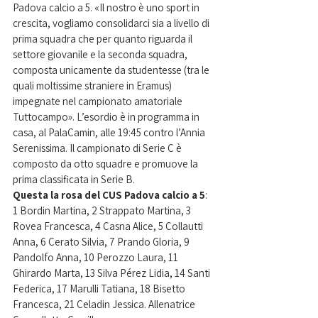
Padova calcio a 5. «Il nostro è uno sport in 
crescita, vogliamo consolidarci sia a livello di 
prima squadra che per quanto riguarda il 
settore giovanile e la seconda squadra, 
composta unicamente da studentesse (tra le 
quali moltissime straniere in Eramus) 
impegnate nel campionato amatoriale 
Tuttocampo». L’esordio è in programma in 
casa, al PalaCamin, alle 19:45 contro l’Annia 
Serenissima. Il campionato di Serie C è 
composto da otto squadre e promuove la 
prima classificata in Serie B.
Questa la rosa del CUS Padova calcio a 5
: 
1 Bordin Martina, 2 Strappato Martina, 3 
Rovea Francesca, 4 Casna Alice, 5 Collautti 
Anna, 6 Cerato Silvia, 7 Prando Gloria, 9 
Pandolfo Anna, 10 Perozzo Laura, 11 
Ghirardo Marta, 13 Silva Pérez Lidia, 14 Santi 
Federica, 17 Marulli Tatiana, 18 Bisetto 
Francesca, 21 Celadin Jessica. Allenatrice 