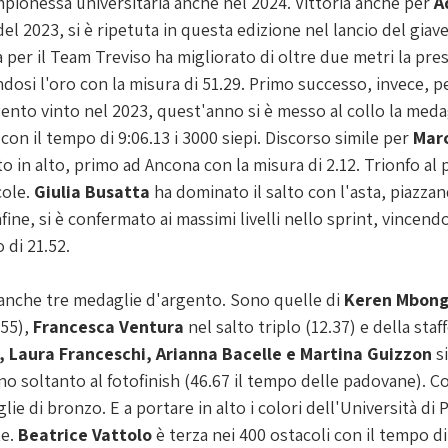
mpionessa universitaria anche nel 2024. Vittoria anche per 
A
el 2023, si è ripetuta in questa edizione nel lancio del giave
per il Team Treviso ha migliorato di oltre due metri la pres
dosi l'oro con la misura di 51.29. Primo successo, invece, p
gento vinto nel 2023, quest'anno si è messo al collo la medag
con il tempo di 9:06.13 i 3000 siepi. Discorso simile per 
Mar
to in alto, primo ad Ancona con la misura di 2.12. Trionfo al 
ole. 
Giulia Busatta 
ha dominato il salto con l'asta, piazza
nfine, si è confermato ai massimi livelli nello sprint, vincendo
 di 21.52.
 anche tre medaglie d'argento. Sono quelle di 
Keren Mbon
55), 
Francesca Ventura
 nel salto triplo (12.37) e della staf
 Laura Franceschi, Arianna Bacelle e Martina Guizzon
 s
o soltanto al fotofinish (46.67 il tempo delle padovane). C
e di bronzo. E a portare in alto i colori dell'Università di
e. 
Beatrice Vattolo
 è terza nei 400 ostacoli con il tempo d