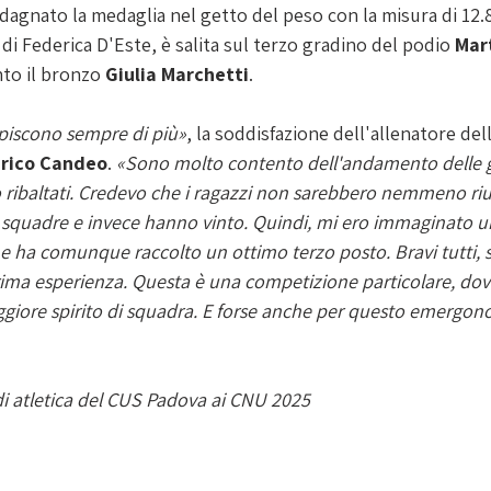
adagnato la medaglia nel getto del peso con la misura di 12.8
 di Federica D'Este, è salita sul terzo gradino del podio 
Mar
nto il bronzo
 Giulia Marchetti
.
upiscono sempre di più»
, la soddisfazione dell'allenatore del
erico Candeo
. 
«Sono molto contento dell'andamento delle ga
o ribaltati. Credevo che i ragazzi non sarebbero nemmeno rius
a squadre e invece hanno vinto. Quindi, mi ero immaginato un
 ha comunque raccolto un ottimo terzo posto. Bravi tutti, s
rima esperienza. Questa è una competizione particolare, dove
iore spirito di squadra. E forse anche per questo emergono r
di atletica del CUS Padova ai CNU 2025