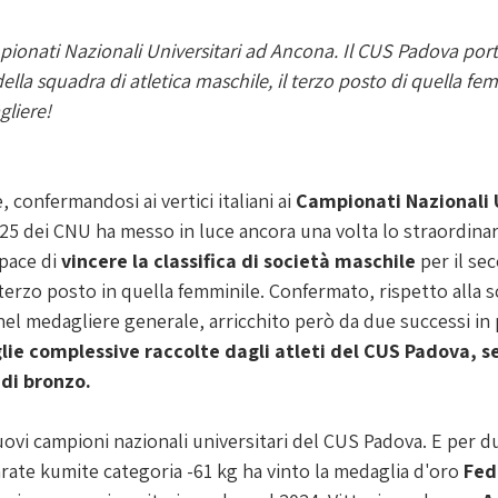
pionati Nazionali Universitari ad Ancona. Il CUS Padova port
ella squadra di atletica maschile, il terzo posto di quella fem
liere!
, confermandosi ai vertici italiani ai 
Campionati Nazionali U
025 dei CNU ha messo in luce ancora una volta lo straordinar
pace di 
vincere la classifica di società maschile
 per il se
 al terzo posto in quella femminile. Confermato, rispetto alla 
nel medagliere generale, arricchito però da due successi in 
lie complessive raccolte dagli atleti del CUS Padova, sei
di bronzo.
ovi campioni nazionali universitari del CUS Padova. E per due
karate kumite categoria -61 kg ha vinto la medaglia d'oro 
Fed