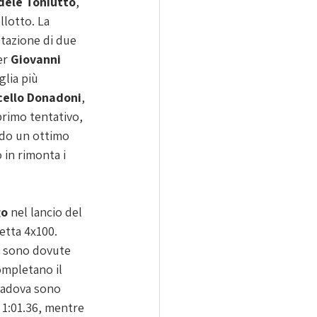
dele Toniutto
, 
llotto. La 
tazione di due 
er 
Giovanni 
lia più 
cello Donadoni
, 
primo tentativo, 
ndo un ottimo 
 in rimonta i 
go
 nel lancio del 
fetta 4x100. 
i sono dovute 
ompletano il 
 Padova sono 
i 1:01.36, mentre 