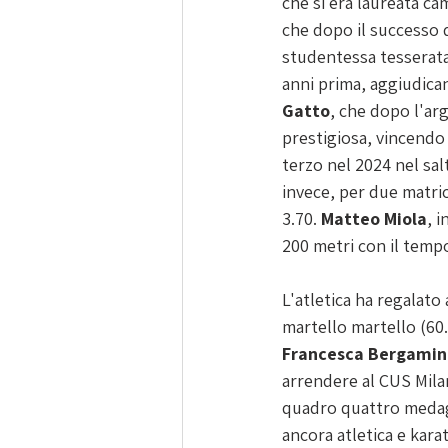
che si era laureata ca
che dopo il successo d
studentessa tesserata 
anni prima, aggiudican
Gatto
, che dopo l'ar
prestigiosa, vincendo 
terzo nel 2024 nel sal
invece, per due matric
3.70.
 Matteo Miola
, i
200 metri con il tempo
L'atletica ha regalato
martello martello (60.
Francesca Bergamin,
arrendere al CUS Milan
quadro quattro medagli
ancora atletica e karat