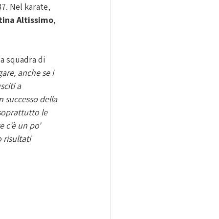
7. Nel karate, 
tina Altissimo
, 
la squadra di 
re, anche se i 
citi a 
 successo della 
oprattutto le 
 c'è un po' 
isultati 