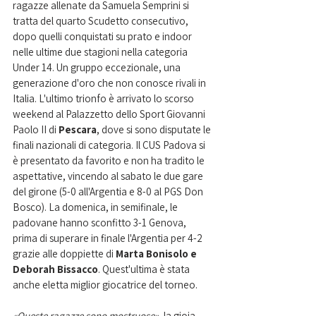
ragazze allenate da Samuela Semprini si 
tratta del quarto Scudetto consecutivo, 
dopo quelli conquistati su prato e indoor 
nelle ultime due stagioni nella categoria 
Under 14. Un gruppo eccezionale, una 
generazione d'oro che non conosce rivali in 
Italia. L'ultimo trionfo è arrivato lo scorso 
weekend al Palazzetto dello Sport Giovanni 
Paolo II di 
Pescara
, dove si sono disputate le 
finali nazionali di categoria. Il CUS Padova si 
è presentato da favorito e non ha tradito le 
aspettative, vincendo al sabato le due gare 
del girone (5-0 all'Argentia e 8-0 al PGS Don 
Bosco). La domenica, in semifinale, le 
padovane hanno sconfitto 3-1 Genova, 
prima di superare in finale l'Argentia per 4-2 
grazie alle doppiette di 
Marta Bonisolo e 
Deborah Bissacco
. Quest'ultima è stata 
anche eletta miglior giocatrice del torneo. 
«Queste ragazze sono mostruose», 
la gioia 