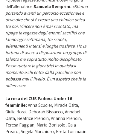
dell'allenatrice 
Samuela Semprini.
«Stiamo 
portando avanti un percorso eccezionale e 
devo dire che si è creata una chimica unica 
tra noi. Vincere non è mai scontato, ma 
ripaga le ragazze degli enormi sacrifici che 
fanno ogni settimana, tra scuola, 
allenamenti intensi e lunghe trasferte. Ho la 
fortuna di avere a disposizione un gruppo di 
talento ma sopratutto molto disciplinato. 
Posso ruotare le giocatrici in qualsiasi 
momento e chi entra dalla panchina non 
abbassa mai il livello. È un aspetto che fa la 
differenza».
La rosa del CUS Padova Under 16 
femminile: 
Anna Scudier, Miracle Osita, 
Giulia Rossi, Deborah Bissacco, Annabel 
Osita, Beatrice Prendin, Arianna Prendin, 
Teresa Faggian, Marta Bonisolo, Gaia 
Prearo, Angela Marchioro, Greta Tommasin. 