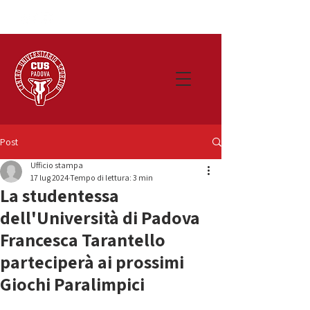
Post
Ufficio stampa
17 lug 2024
Tempo di lettura: 3 min
La studentessa
dell'Università di Padova
Francesca Tarantello
parteciperà ai prossimi
Giochi Paralimpici