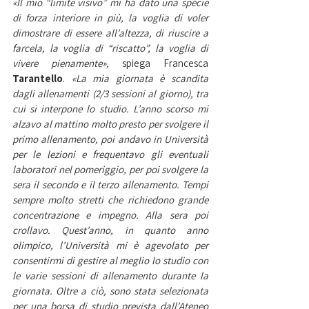
«Il mio “limite visivo” mi ha dato una specie 
di forza interiore in più, la voglia di voler 
dimostrare di essere all’altezza, di riuscire a 
farcela, la voglia di “riscatto”, la voglia di 
vivere pienamente»,
 spiega Francesca 
Tarantello
. 
«La mia giornata è scandita 
dagli allenamenti (2/3 sessioni al giorno), tra 
cui si interpone lo studio. L’anno scorso mi 
alzavo al mattino molto presto per svolgere il 
primo allenamento, poi andavo in Università 
per le lezioni e frequentavo gli eventuali 
laboratori nel pomeriggio, per poi svolgere la 
sera il secondo e il terzo allenamento. Tempi 
sempre molto stretti che richiedono grande 
concentrazione e impegno. Alla sera poi 
crollavo. Quest’anno, in quanto anno 
olimpico, l’Università mi è agevolato per 
consentirmi di gestire al meglio lo studio con 
le varie sessioni di allenamento durante la 
giornata. Oltre a ciò, sono stata selezionata 
per una borsa di studio prevista dall’Ateneo 