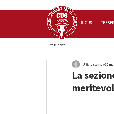
IL CUS
TESSE
Tutte le news
Ufficio stampa
16 ma
La sezione
meritevol