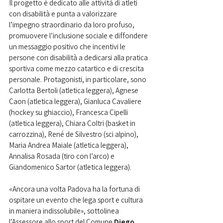
Il progetto è dedicato alle attività di atleti 
con disabilità e punta a valorizzare 
l’impegno straordinario da loro profuso, 
promuovere l’inclusione sociale e diffondere 
un messaggio positivo che incentivi le 
persone con disabilità a dedicarsi alla pratica 
sportiva come mezzo catartico e di crescita 
personale. Protagonisti, in particolare, sono 
Carlotta Bertoli (atletica leggera), Agnese 
Caon (atletica leggera), Gianluca Cavaliere 
(hockey su ghiaccio), Francesca Cipelli 
(atletica leggera), Chiara Coltri (basket in 
carrozzina), René de Silvestro (sci alpino), 
Maria Andrea Maiale (atletica leggera), 
Annalisa Rosada (tiro con l’arco) e 
Giandomenico Sartor (atletica leggera).
«Ancora una volta Padova ha la fortuna di 
ospitare un evento che lega sport e cultura 
in maniera indissolubile», sottolinea 
l’Assessore allo sport del Comune 
Diego 