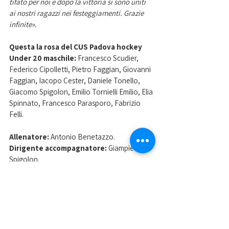
tifato per noi e dopo la vittoria si sono uniti 
ai nostri ragazzi nei festeggiamenti. Grazie 
infinite».
Questa la rosa del CUS Padova hockey 
Under 20 maschile:
 Francesco Scudier, 
Federico Cipolletti, Pietro Faggian, Giovanni 
Faggian, Iacopo Cester, Daniele Tonello, 
Giacomo Spigolon, Emilio Tornielli Emilio, Elia 
Spinnato, Francesco Parasporo, Fabrizio 
Felli.
Allenatore: 
Antonio Benetazzo.
Dirigente accompagnatore:
 Giampietro 
Spigolon.
Nella foto l'esultanza del CUS Padova hockey 
Under 20 maschile 