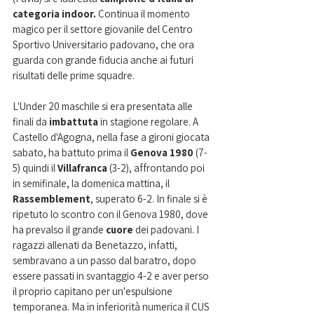
categoria indoor. 
Continua il momento 
magico per il settore giovanile del Centro 
Sportivo Universitario padovano, che ora 
guarda con grande fiducia anche ai futuri 
risultati delle prime squadre.
L'Under 20 maschile si era presentata alle 
finali da 
imbattuta 
in stagione regolare. A 
Castello d'Agogna, nella fase a gironi giocata 
sabato, ha battuto prima il 
Genova 1980
 (7-
5) quindi il 
Villafranca 
(3-2), affrontando poi 
in semifinale, la domenica mattina, il 
Rassemblement
, superato 6-2. In finale si è 
ripetuto lo scontro con il Genova 1980, dove 
ha prevalso il grande 
cuore 
dei padovani. I 
ragazzi allenati da Benetazzo, infatti, 
sembravano a un passo dal baratro, dopo 
essere passati in svantaggio 4-2 e aver perso 
il proprio capitano per un'espulsione 
temporanea. Ma in inferiorità numerica il CUS 