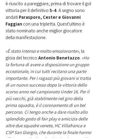
è riuscito a pareggiare, prima di trovare il gol 
vittoria per il definitivo 
5-4
. A segno sono 
andati 
Parasporo, Cester e Giovanni 
Faggian
 con una tripletta. Quest'ultimo è 
stato nominato anche miglior giocatore 
della manifestazione.
«È stato intenso e molto emozionante», 
la 
gioia del tecnico 
Antonio Benetazzo
. 
«Ho 
la fortuna di avere a disposizione un gruppo 
eccezionale, in cui tutti recitano una parte 
importante. Per i ragazzi più giovani si tratta 
di un nuovo successo dopo la vittoria dello 
scorso anno nel campionato Under 16. Per il 
più vecchi, già stabilmente nel giro della 
prima squadra, è il coronamento di un bel 
percorso. Ci tengo anche a dare risalto allo 
splendido gesto di fair play e amicizia delle 
altre due squadre venete, HC Villafranca e 
CSP San Giorgio, che durante la finale hanno 