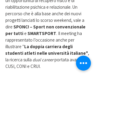
un’opportunità di recupero fisico e di 
riabilitazione psichica e relazionale. Un 
percorso che è alla base anche dei nuovi 
progetti lanciati lo scorso weekend, vale a 
dire 
SPONC! – Sport non convenzionale 
per tutti 
e 
SMARTSPORT
. Il meeting ha 
rappresentato l’occasione anche per 
illustrare "
La doppia carriera degli 
studenti atleti nelle università italiane"
, 
la ricerca sulla 
dual career
 portata avanti da 
CUSI, CONI e CRUI. 
Nelle foto il presidente Uguagliati e il 
segretario generale Garavello a Sabaudia e 
la sala dove si è tenuto il meeting