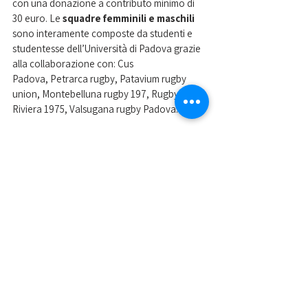
con una donazione a contributo minimo di 
30 euro. Le 
squadre femminili e maschili
sono interamente composte da studenti e 
studentesse dell’Università di Padova grazie 
alla collaborazione con: Cus 
Padova, Petrarca rugby, Patavium rugby 
union, Montebelluna rugby 197, Rugby 
Riviera 1975, Valsugana rugby Padova.
Il programma prevede anche la celebrazione 
di Guido Bordignon, professore dell’anno nel 
2023 dell’Università della California Santa 
Cruz e Alumnus Unipd nell’anno accademico 
1996/97. In suo onore, 
giovedì 12 
settembre
 alle 9:30 nell’aula 1 del 
Dipartimento di Scienze del Farmaco, è stata 
indetta una “Alumni Reunion”. 